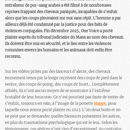
entraîneur de pur-sang arabes a été filmé à de nombreuses
reprises frappant des chevaux paniqués, incapables de s’enfuir
alors que les coups pleuvaient sur eux sans répit. L’homme a par
ailleurs déjà été condamné par la justice pour des faits de
violences conjugales. Fin décembre 2025, One Voice a porté
plainte auprès du tribunal judiciaire du Mans au nom des chevaux.
Ils doivent être mis en sécurité, et le lien entre les violences
commises envers les humains et les animaux doit enfin être
reconnu.
Sur les vidéos prises par des lanceurs d’alerte, des chevaux
fermement tenus par la longe reçoivent des coups de pied dans le
ventre, des coups de poing, des coups de fouet… Complètement
affolés, ils n’ont aucun moyen de se soustraire à l’extrême
brutalité de leur bourreau. Ce n’est pourtant pas faute de tenter de
s’enfuir, toujours en vain, à l’image de la ponette
Happy
, pour
laquelle nous avions porté plainte en 2023. L’un deux boite et on
ne peut que se demander quelles blessures présentent les autres,
en plus du traumatisme psychologique qui est le leur. Selon les
témoignages, ces sévices n’ont rien d’exceptionnel. Au contraire,