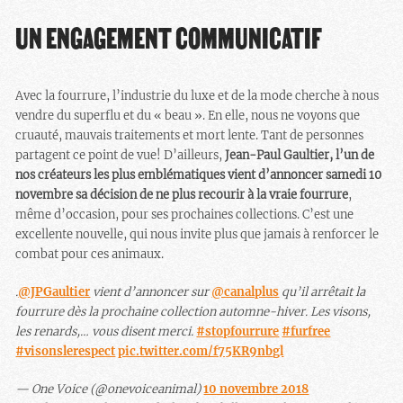
UN ENGAGEMENT COMMUNICATIF
Avec la fourrure, l’industrie du luxe et de la mode cherche à nous
vendre du superflu et du « beau ». En elle, nous ne voyons que
cruauté, mauvais traitements et mort lente. Tant de personnes
partagent ce point de vue! D’ailleurs,
Jean-Paul Gaultier, l’un de
nos créateurs les plus emblématiques vient d’annoncer samedi 10
novembre sa décision de ne plus recourir à la vraie fourrure
,
même d’occasion, pour ses prochaines collections. C’est une
excellente nouvelle, qui nous invite plus que jamais à renforcer le
combat pour ces animaux.
.
@JPGaultier
vient d’annoncer sur
@canalplus
qu’il arrêtait la
fourrure dès la prochaine collection automne-hiver. Les visons,
les renards,… vous disent merci.
#stopfourrure
#furfree
#visonslerespect
pic.twitter.com/f75KR9nbgl
— One Voice (@onevoiceanimal)
10 novembre 2018