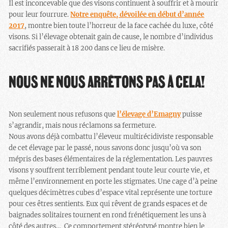
Il est inconcevable que des visons continuent à souffrir et à mourir
pour leur fourrure.
Notre enquête, dévoilée en début d’année
2017
, montre bien toute l’horreur de la face cachée du luxe, côté
visons. Si l’élevage obtenait gain de cause, le nombre d’individus
sacrifiés passerait à 18 200 dans ce lieu de misère.
NOUS NE NOUS ARRÊTONS PAS À CELA!
Non seulement nous refusons que
l’élevage d’Emagny
puisse
s’agrandir, mais nous réclamons sa fermeture.
Nous avons déjà combattu l’éleveur multirécidiviste responsable
de cet élevage par le passé, nous savons donc jusqu’où va son
mépris des bases élémentaires de la réglementation. Les pauvres
visons y souffrent terriblement pendant toute leur courte vie, et
même l’environnement en porte les stigmates. Une cage d’à peine
quelques décimètres cubes d’espace vital représente une torture
pour ces êtres sentients. Eux qui rêvent de grands espaces et de
baignades solitaires tournent en rond frénétiquement les uns à
côté des autres… Ce comportement stéréotypé montre bien le