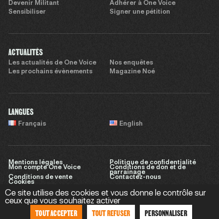
Devenir Militant
Adhérer à One Voice
Sensibiliser
Signer une pétition
ACTUALITÉS
Les actualités de One Voice
Nos enquêtes
Les prochains évènements
Magazine Noé
LANGUES
Français
English
Mentions légales
Politique de confidentialité
Mon compte One Voice
Conditions de don et de
parrainage
Conditions de vente
Contactez-nous
Cookies
Ce site utilise des cookies et vous donne le contrôle sur
ceux que vous souhaitez activer
TOUT ACCEPTER
TOUT REFUSER
PERSONNALISER
Site réalisé par
Sweet Punk