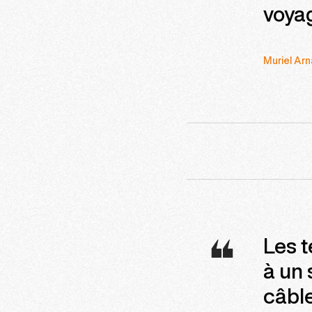
voyag
Muriel Arn
Les t
à un 
câble