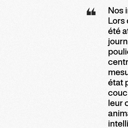
Nos i
Lors 
été a
journ
pouli
centr
mesur
état 
couc
leur 
anim
intel