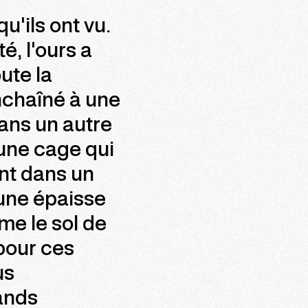
u'ils ont vu.
é, l'ours a
ute la
enchaîné à une
Dans un autre
une cage qui
ent dans un
'une épaisse
e le sol de
pour ces
us
rands