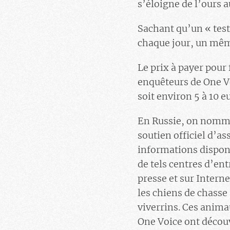
s’éloigne de l’ours au
Sachant qu’un « test
chaque jour, un même
Le prix à payer pour 
enquêteurs de One Vo
soit environ 5 à 10 e
En Russie, on nomme c
soutien officiel d’as
informations disponib
de tels centres d’ent
presse et sur Interne
les chiens de chasse 
viverrins. Ces anima
One Voice ont découve