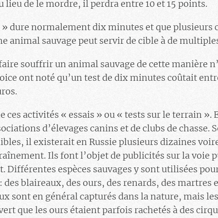
 lieu de le mordre, il perdra entre 10 et 15 points.
 » dure normalement dix minutes et que plusieurs 
 animal sauvage peut servir de cible à de multiples
faire souffrir un animal sauvage de cette manière n’
ice ont noté qu’un test de dix minutes coûtait entr
uros.
es activités « essais » ou « tests sur le terrain ». 
sociations d’élevages canins et de clubs de chasse. S
les, il existerait en Russie plusieurs dizaines voir
raînement. Ils font l’objet de publicités sur la voie 
t. Différentes espèces sauvages y sont utilisées pour
: des blaireaux, des ours, des renards, des martres 
ux sont en général capturés dans la nature, mais les
rt que les ours étaient parfois rachetés à des cirqu