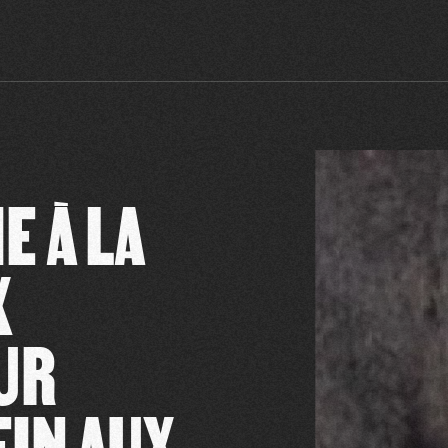
E À LA
X
UR
FIN AUX