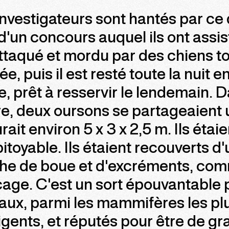
nvestigateurs sont hantés par ce q
d'un concours auquel ils ont assist
ttaqué et mordu par des chiens to
ée, puis il est resté toute la nuit 
e, prêt à resservir le lendemain. 
e, deux oursons se partageaient 
ait environ 5 x 3 x 2,5 m. Ils étai
pitoyable. Ils étaient recouverts d
he de boue et d'excréments, comm
cage. C'est un sort épouvantable 
aux, parmi les mammifères les pl
ligents, et réputés pour être de g