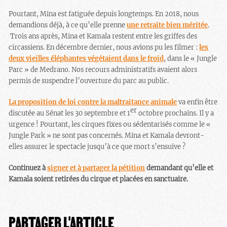
Pourtant, Mina est fatiguée depuis longtemps. En 2018, nous
demandions déjà, à ce qu’elle prenne
une retraite bien méritée
.
Trois ans après, Mina et Kamala restent entre les griffes des
circassiens. En décembre dernier, nous avions pu les filmer :
les
deux vieilles éléphantes végétaient dans le froid
, dans le « Jungle
Parc » de Medrano. Nos recours administratifs avaient alors
permis de suspendre l’ouverture du parc au public.
La proposition de loi contre la maltraitance animale
va enfin être
er
discutée au Sénat les 30 septembre et 1
octobre prochains. Il y a
urgence ! Pourtant, les cirques fixes ou sédentarisés comme le «
Jungle Park » ne sont pas concernés. Mina et Kamala devront-
elles assurer le spectacle jusqu’à ce que mort s’ensuive ?
Continuez à
signer et à partager la pétition
demandant qu’elle et
Kamala soient retirées du cirque et placées en sanctuaire.
PARTAGER L'ARTICLE