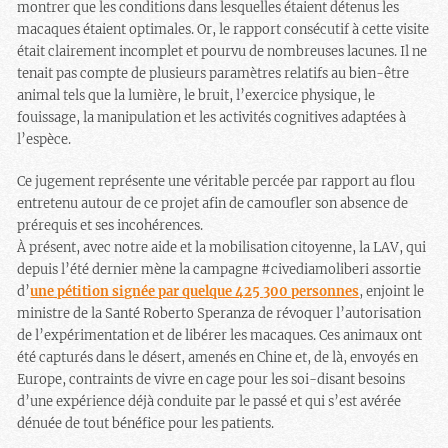
montrer que les conditions dans lesquelles étaient détenus les
macaques étaient optimales. Or, le rapport consécutif à cette visite
était clairement incomplet et pourvu de nombreuses lacunes. Il ne
tenait pas compte de plusieurs paramètres relatifs au bien-être
animal tels que la lumière, le bruit, l’exercice physique, le
fouissage, la manipulation et les activités cognitives adaptées à
l’espèce.
Ce jugement représente une véritable percée par rapport au flou
entretenu autour de ce projet afin de camoufler son absence de
prérequis et ses incohérences.
À présent, avec notre aide et la mobilisation citoyenne, la LAV, qui
depuis l’été dernier mène la campagne #civediamoliberi assortie
d’
une pétition signée par quelque 425 300 personnes
, enjoint le
ministre de la Santé Roberto Speranza de révoquer l’autorisation
de l’expérimentation et de libérer les macaques. Ces animaux ont
été capturés dans le désert, amenés en Chine et, de là, envoyés en
Europe, contraints de vivre en cage pour les soi-disant besoins
d’une expérience déjà conduite par le passé et qui s’est avérée
dénuée de tout bénéfice pour les patients.