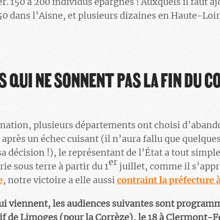
. 150 à 200 individus épargnés ! Auxquels il faut aj
150 dans l’Aisne, et plusieurs dizaines en Haute-Loi
S QUI NE SONNENT PAS LA FIN DU 
nation, plusieurs départements ont choisi d’aband
 après un échec cuisant (il n’aura fallu que quelque
a décision !), le représentant de l’État a tout simp
er
ie sous terre à partir du 1
juillet, comme il s’appr
e
, notre victoire a elle aussi
contraint la préfecture 
i viennent, les audiences suivantes sont programmée
if de Limoges (pour la Corrèze), le 18 à Clermont-Fe