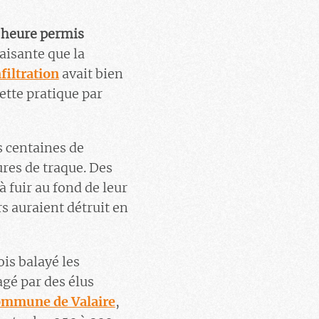
l’heure permis
faisante que la
filtratio
n
avait bien
cette pratique par
s centaines de
ures de traque. Des
à fuir au fond de leur
rs auraient détruit en
is balayé les
gé par des élus
ommune de Valaire
,