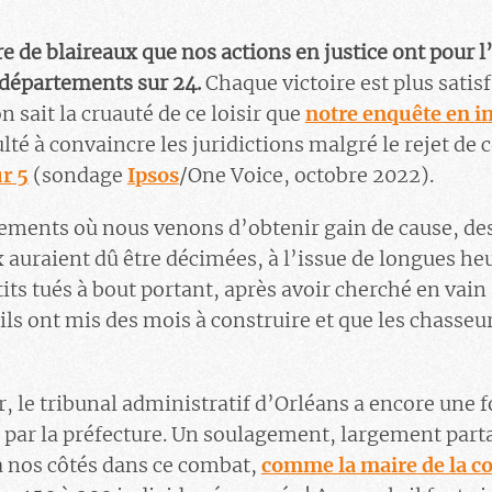
re de blaireaux que nos actions en justice ont pour 
 départements sur 24.
Chaque victoire est plus satis
 sait la cruauté de ce loisir que
notre enquête en in
ulté à convaincre les juridictions malgré le rejet de 
ur 5
(sondage
Ipsos
/One Voice, octobre 2022).
ements où nous venons d’obtenir gain de cause, de
x auraient dû être décimées, à l’issue de longues he
etits tués à bout portant, après avoir cherché en vain 
’ils ont mis des mois à construire et que les chasseu
, le tribunal administratif d’Orléans a encore une fo
par la préfecture. Un soulagement, largement parta
 à nos côtés dans ce combat,
comme la maire de la c