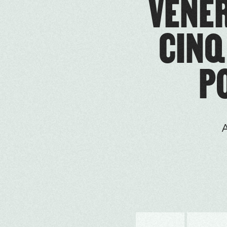
VÉNER
CINQ
PO
A