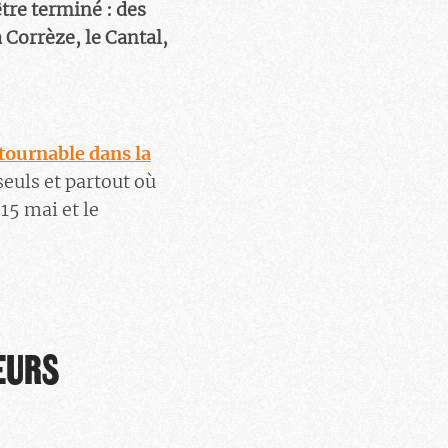
être terminé : des
 Corrèze, le Cantal,
tournable dans la
seuls et partout où
15 mai et le
LEURS