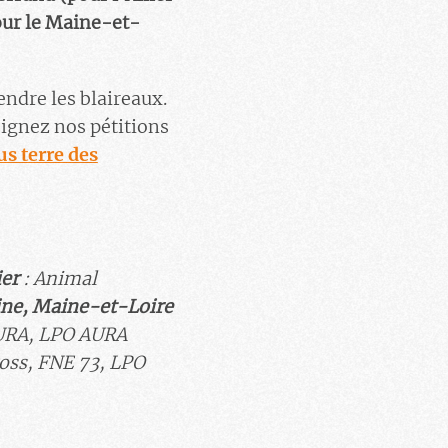
our le Maine-et-
endre les blaireaux.
Signez nos pétitions
us terre des
ier
:
Animal
ine,
Maine-et-Loire
URA, LPO AURA
oss
,
FNE 73
, LPO