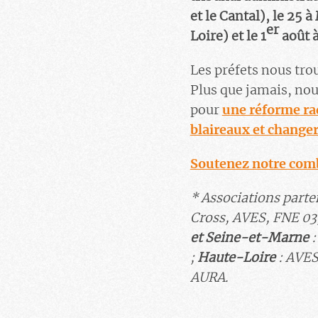
et le Cantal), le 25
er
Loire) et le 1
août à
Les préfets nous tro
Plus que jamais, nou
pour
une réforme rad
blaireaux et change
Soutenez notre comb
* Associations parte
Cross,
AVES
,
FNE 03
et Seine-et-Marne
:
;
Haute-Loire
:
AVE
AURA.