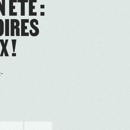
 ÉTÉ :
OIRES
X !
t-