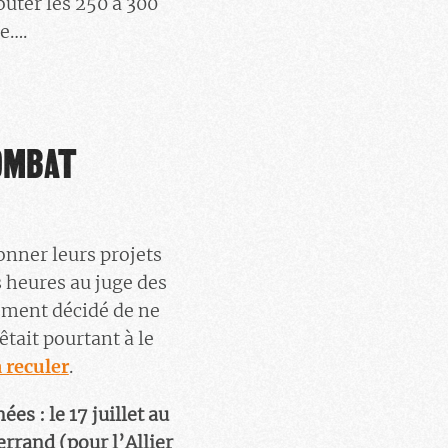
outer les 250 à 300
re….
COMBAT
onner leurs projets
s heures au juge des
lement décidé de ne
êtait pourtant à le
à reculer
.
s : le 17 juillet au
rrand (pour l’Allier