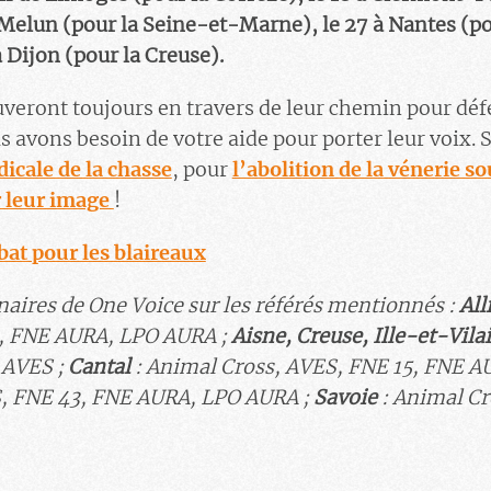
 à Melun (pour la Seine-et-Marne),
le 27 à Nantes (p
 Dijon (pour la Creuse).
uveront toujours en travers de leur chemin pour déf
s avons besoin de votre aide pour porter leur voix. 
icale de la chasse
, pour
l’abolition de la vénerie so
r leur image
!
at pour les blaireaux
naires de One Voice sur les référés mentionnés
:
All
, FNE AURA, LPO AURA ;
Aisne,
Creuse
, Ille-et-Vila
 AVES ;
Cantal
:
Animal Cross, AVES
,
FNE 15
, FNE A
S
,
FNE 43
, FNE AURA, LPO AURA ;
Savoie
:
Animal Cr