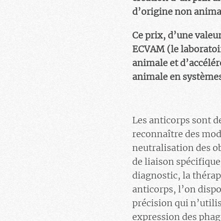
d’origine non anima
Ce
prix
, d’une valeu
ECVAM (le laboratoir
animale et d’accélér
animale en systèmes
Les anticorps sont d
reconnaître des modè
neutralisation des o
de liaison spécifique
diagnostic, la théra
anticorps, l’on dis
précision qui n’util
expression des phage