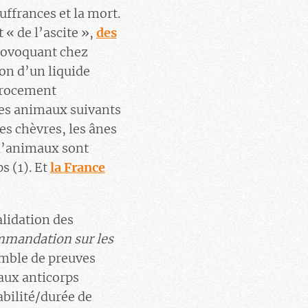
ffrances et la mort.
« de l’ascite »,
des
rovoquant chez
on d’un liquide
atrocement
les animaux suivants
les chèvres, les ânes
 d’animaux sont
s (1). Et
la France
lidation des
mandation sur les
semble de preuves
aux anticorps
abilité/durée de