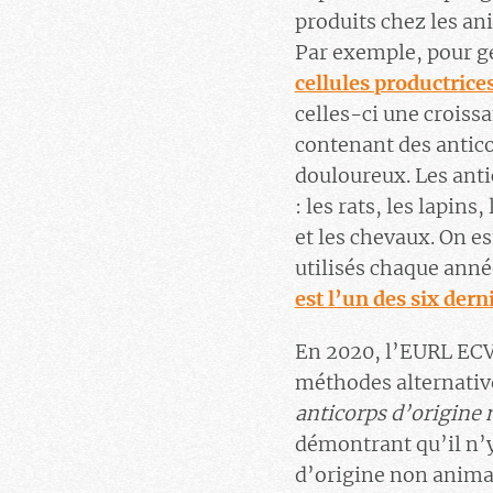
produits chez les an
Par exemple, pour gé
cellules productrices
celles-ci une croiss
contenant des antico
douloureux. Les anti
: les rats, les lapin
et les chevaux. On e
utilisés chaque anné
est l’un des six der
En 2020, l’EURL ECVA
méthodes alternativ
anticorps d’origine
démontrant qu’il n’
d’origine non animal