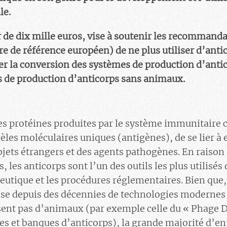
le.
r de dix mille euros, vise à soutenir les recommand
e de référence européen) de ne plus utiliser d’anti
er la conversion des systèmes de production d’anti
 de production d’anticorps sans animaux.
es protéines produites par le système immunitaire 
les moléculaires uniques (antigènes), de se lier à e
bjets étrangers et des agents pathogènes. En raison 
s, les anticorps sont l’un des outils les plus utilisés
peutique et les procédures réglementaires. Bien que
pose depuis des décennies de technologies modernes
isent pas d’animaux (par exemple celle du « Phage D
s et banques d’anticorps), la grande majorité d’en