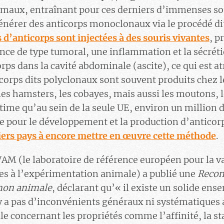
imaux, entraînant pour ces derniers d’immenses sou
nérer des anticorps monoclonaux via le procédé dit 
 d’anticorps sont injectées à des souris vivantes
, p
ance de type tumoral, une inflammation et la sécréti
rps dans la cavité abdominale (ascite), ce qui est 
corps dits polyclonaux sont souvent produits chez 
s, les hamsters, les cobayes, mais aussi les moutons, 
stime qu’au sein de la seule UE, environ un million
e pour le développement et la production d’anticorp
niers pays à encore mettre en œuvre cette méthode
.
M (le laboratoire de référence européen pour la va
es à l’expérimentation animale) a publié une
Recom
 non animale
, déclarant qu’« il existe un solide en
y a pas d’inconvénients généraux ni systématiques 
e concernant les propriétés comme l’affinité, la st