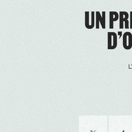
UN PR
D’
L