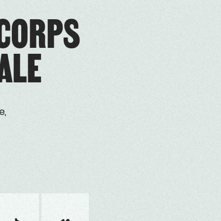
ICORPS
ALE
e,