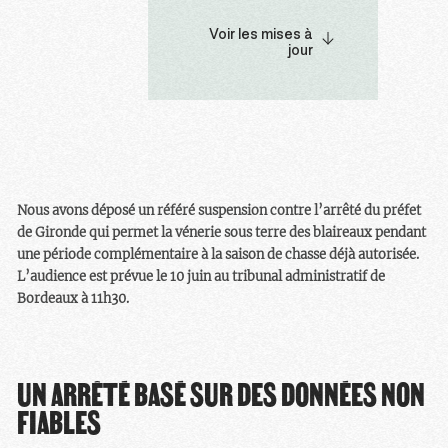
vénerie sous terre des
Voir les mises à
blaireaux du 15 mai 2021
jour
au 14 septembre 2021, soit
le maximum de ce qui peut
être autorisé. Il affirme
que les blaireaux sont
largement présents dans le
département en
s’appuyant sur les données
Nous avons déposé un référé suspension contre l’arrêté du préfet
fournies par la Fédération
de Gironde qui permet la vénerie sous terre des blaireaux pendant
départementale des
une période complémentaire à la saison de chasse déjà autorisée.
chasseurs. Or ces données
L’audience est prévue le 10 juin au tribunal administratif de
sont insuffisantes et
Bordeaux à 11h30.
contredites par des
données officielles et plus
fiables. Nous maintenons
par ailleurs qu’il devrait
UN ARRÊTÉ BASÉ SUR DES DONNÉES NON
être interdit de
déterrer les
FIABLES
blaireaux
. La
vénerie sous
terre devrait être abolie
.