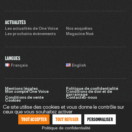
ACTUALITÉS
Les actualités de One Voice
Nos enquêtes
Les prochains évènements
Magazine Noé
LANGUES
Français
English
Mentions légales
Politique de confidentialité
Mon compte One Voice
Conditions de don et de
parrainage
Conditions de vente
Contactez-nous
Cookies
Ce site utilise des cookies et vous donne le contrôle sur
ceux que vous souhaitez activer
TOUT ACCEPTER
TOUT REFUSER
PERSONNALISER
Site réalisé par
Sweet Punk
Politique de confidentialité