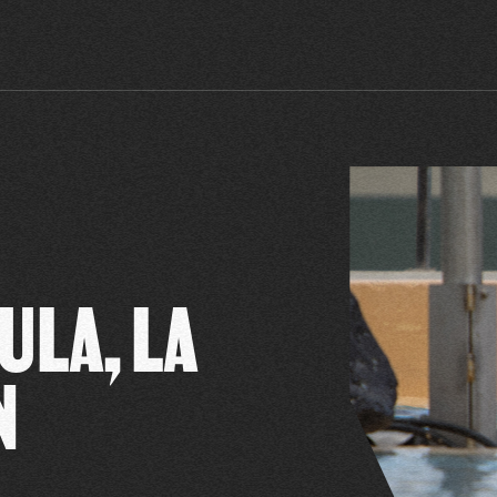
ULA, LA
N