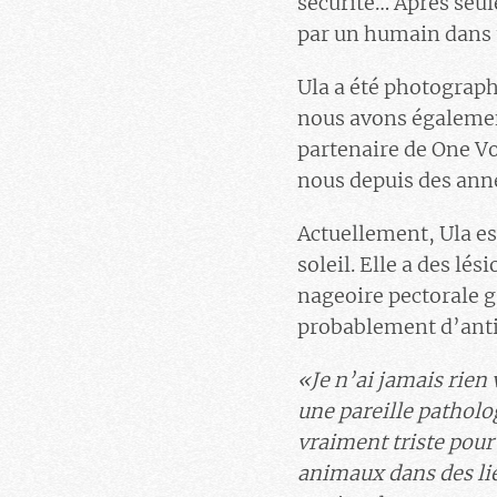
sécurité… Après seul
par un humain dans u
Ula a été photograph
nous avons égalemen
partenaire de One V
nous depuis des anné
Actuellement, Ula es
soleil. Elle a des lé
nageoire pectorale g
probablement d’anti
«Je n’ai jamais rien
une pareille patholo
vraiment triste pour 
animaux dans des li