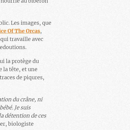
 nourrie au biberon
blic. Les images, que
ice Of The Orcas
,
 qui travaille avec
redoutions.
ui la protège du
 la tête, et une
traces de piqures,
tion du crâne, ni
bébé. Je suis
la détention de ces
er, biologiste