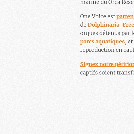
marine du Orca Rese
One Voice est
parten
de
Dolphinaria-Fre
orques détenus par 
parcs aquatiques
, et
reproduction en capt
Signez notre pétitio
captifs soient trans