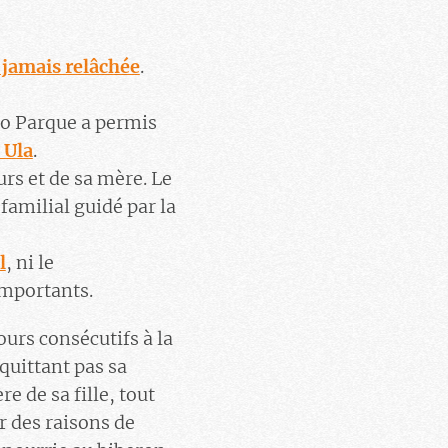
 jamais relâchée
.
ro Parque a permis
 Ula
.
urs et de sa mère. Le
familial guidé par la
l
, ni le
importants.
ours consécutifs à la
quittant pas sa
e de sa fille, tout
ur des raisons de