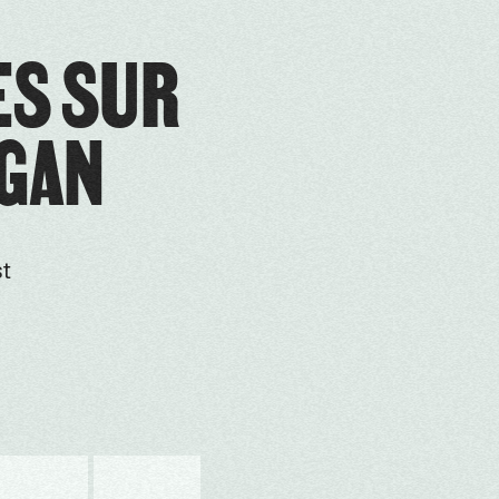
ES SUR
RGAN
st