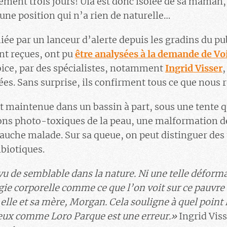
ement trois jours! Ula est donc isolée de sa maman,
ne position qui n’a rien de naturelle…
iée par un lanceur d’alerte depuis les gradins du pu
t reçues, ont pu
être analysées à la demande de Vo
oice, par des spécialistes, notamment
Ingrid Visser
,
es. Sans surprise, ils confirment tous ce que nous 
t maintenue dans un bassin à part, sous une tente q
sions photo-toxiques de la peau, une malformation de
auche malade. Sur sa queue, on peut distinguer des 
biotiques.
 vu de semblable dans la nature. Ni une telle déforma
gie corporelle comme ce que l’on voit sur ce pauvre 
elle et sa mère, Morgan. Cela souligne à quel point 
eux comme Loro Parque est une erreur.»
Ingrid Viss