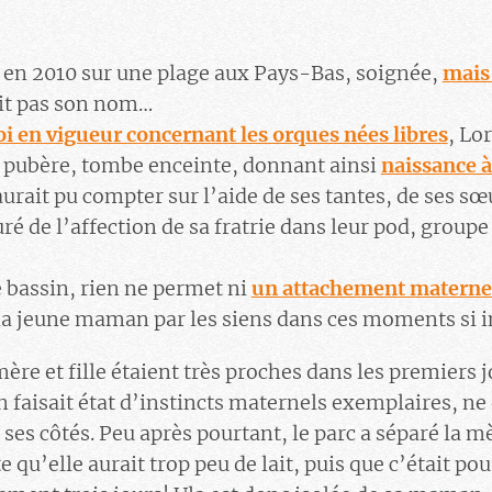
 en 2010 sur une plage aux Pays-Bas, soignée,
mais
dit pas son nom…
loi en vigueur concernant les orques nées libres
, Lo
 pubère, tombe enceinte, donnant ainsi
naissance à
aurait pu compter sur l’aide de ses tantes, de ses sœ
ré de l’affection de sa fratrie dans leur pod, groupe 
 bassin, rien ne permet ni
un attachement materne
la jeune maman par les siens dans ces moments si 
re et fille étaient très proches dans les premiers j
 faisait état d’instincts maternels exemplaires, ne 
 ses côtés. Peu après pourtant, le parc a séparé la mèr
 qu’elle aurait trop peu de lait, puis que c’était po