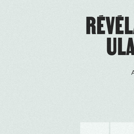
RÉVÉL
ULA
A