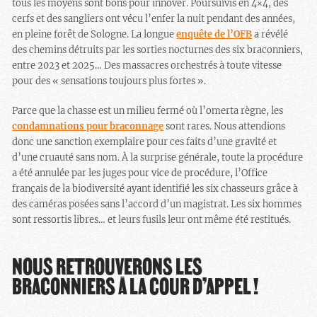
tous les moyens sont bons pour innover. Poursuivis en 4×4, des
cerfs et des sangliers ont vécu l’enfer la nuit pendant des années,
en pleine forêt de Sologne. La longue
enquête de l’OFB
a révélé
des chemins détruits par les sorties nocturnes des six braconniers,
entre 2023 et 2025… Des massacres orchestrés à toute vitesse
pour des « sensations toujours plus fortes ».
Parce que la chasse est un milieu fermé où l’omerta règne, les
condamnations pour braconnage
sont rares. Nous attendions
donc une sanction exemplaire pour ces faits d’une gravité et
d’une cruauté sans nom. À la surprise générale, toute la procédure
a été annulée par les juges pour vice de procédure, l’Office
français de la biodiversité ayant identifié les six chasseurs grâce à
des caméras posées sans l’accord d’un magistrat. Les six hommes
sont ressortis libres… et leurs fusils leur ont même été restitués.
NOUS RETROUVERONS LES
BRACONNIERS À LA COUR D’APPEL !