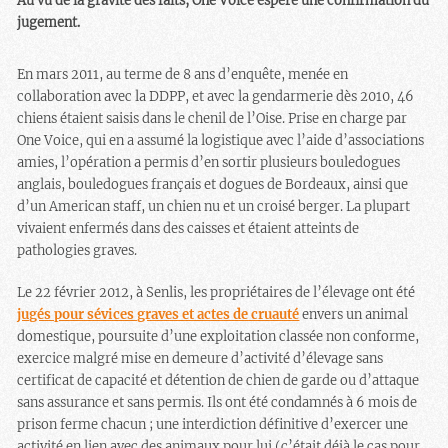
Au vu de la gravité des faits, One Voice espère une confirmation du
jugement.
En mars 2011, au terme de 8 ans d’enquête, menée en
collaboration avec la DDPP, et avec la gendarmerie dès 2010, 46
chiens étaient saisis dans le chenil de l’Oise. Prise en charge par
One Voice, qui en a assumé la logistique avec l’aide d’associations
amies, l’opération a permis d’en sortir plusieurs bouledogues
anglais, bouledogues français et dogues de Bordeaux, ainsi que
d’un American staff, un chien nu et un croisé berger. La plupart
vivaient enfermés dans des caisses et étaient atteints de
pathologies graves.
Le 22 février 2012, à Senlis, les propriétaires de l’élevage ont été
jugés pour sévices graves et actes de cruauté
envers un animal
domestique, poursuite d’une exploitation classée non conforme,
exercice malgré mise en demeure d’activité d’élevage sans
certificat de capacité et détention de chien de garde ou d’attaque
sans assurance et sans permis. Ils ont été condamnés à 6 mois de
prison ferme chacun ; une interdiction définitive d’exercer une
activité en lien avec des animaux pour lui (c’était déjà le cas pour