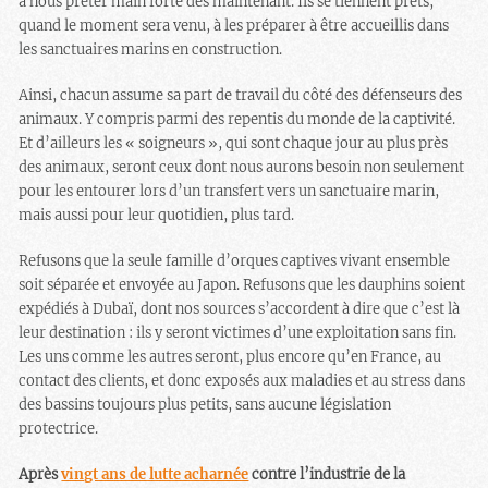
à nous prêter main forte dès maintenant. Ils se tiennent prêts,
quand le moment sera venu, à les préparer à être accueillis dans
les sanctuaires marins en construction.
Ainsi, chacun assume sa part de travail du côté des défenseurs des
animaux. Y compris parmi des repentis du monde de la captivité.
Et d’ailleurs les « soigneurs », qui sont chaque jour au plus près
des animaux, seront ceux dont nous aurons besoin non seulement
pour les entourer lors d’un transfert vers un sanctuaire marin,
mais aussi pour leur quotidien, plus tard.
Refusons que la seule famille d’orques captives vivant ensemble
soit séparée et envoyée au Japon. Refusons que les dauphins soient
expédiés à Dubaï, dont nos sources s’accordent à dire que c’est là
leur destination : ils y seront victimes d’une exploitation sans fin.
Les uns comme les autres seront, plus encore qu’en France, au
contact des clients, et donc exposés aux maladies et au stress dans
des bassins toujours plus petits, sans aucune législation
protectrice.
Après
vingt ans de lutte acharnée
contre l’industrie de la