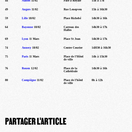
44
Nantes
11/02
Pace à Royale
15h à 17h
49
Angers
11/02
Rue Lenepveu
15h à 16h30
59
Lille
18/02
Place Richebé
14h30 à 16h
64
Bayonne
18/02
Carreau des
14h30 à 17h
Halles
69
Lyon
11 Mars
Place St Jean
14h30 à 17h
74
Annecy
18/02
Centre Courier
14H30 à 16h30
75
Paris
11 Mars
Place de l’Hôtel
14h à 15h30
de ville
76
Rouen
12/02
Place de la
14h30 à 16h
Cathédrale
80
Compiègne
11/02
Place de l’hôtel
8h à 12h
de ville
PARTAGER L'ARTICLE