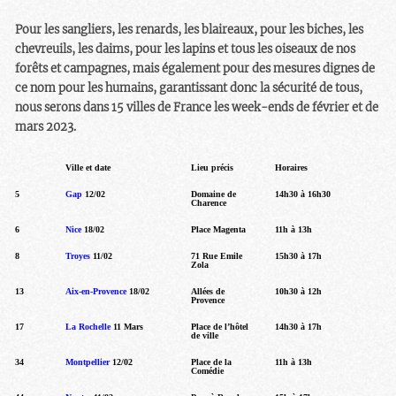
Pour les sangliers, les renards, les blaireaux, pour les biches, les
chevreuils, les daims, pour les lapins et tous les oiseaux de nos
forêts et campagnes, mais également pour des mesures dignes de
ce nom pour les humains, garantissant donc la sécurité de tous,
nous serons dans 15 villes de France les week-ends de février et de
mars 2023.
Ville et date
Lieu précis
Horaires
5
Gap
12/02
Domaine de
14h30 à 16h30
Charence
6
Nice
18/02
Place Magenta
11h à 13h
8
Troyes
11/02
71 Rue Emile
15h30 à 17h
Zola
13
Aix-en-Provence
18/02
Allées de
10h30 à 12h
Provence
17
La Rochelle
11 Mars
Place de l’hôtel
14h30 à 17h
de ville
34
Montpellier
12/02
Place de la
11h à 13h
Comédie