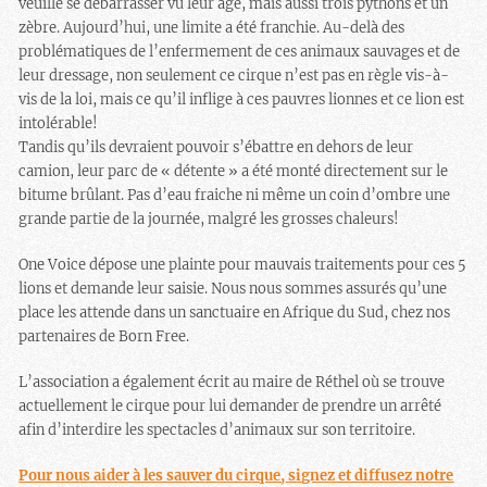
veuille se débarrasser vu leur âge, mais aussi trois pythons et un
zèbre. Aujourd’hui, une limite a été franchie. Au-delà des
problématiques de l’enfermement de ces animaux sauvages et de
leur dressage, non seulement ce cirque n’est pas en règle vis-à-
vis de la loi, mais ce qu’il inflige à ces pauvres lionnes et ce lion est
intolérable!
Tandis qu’ils devraient pouvoir s’ébattre en dehors de leur
camion, leur parc de « détente » a été monté directement sur le
bitume brûlant. Pas d’eau fraiche ni même un coin d’ombre une
grande partie de la journée, malgré les grosses chaleurs!
One Voice dépose une plainte pour mauvais traitements pour ces 5
lions et demande leur saisie. Nous nous sommes assurés qu’une
place les attende dans un sanctuaire en Afrique du Sud, chez nos
partenaires de Born Free.
L’association a également écrit au maire de Réthel où se trouve
actuellement le cirque pour lui demander de prendre un arrêté
afin d’interdire les spectacles d’animaux sur son territoire.
Pour nous aider à les sauver du cirque, signez et diffusez notre