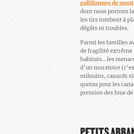
galliformes de mon
dont nous portons la
les tirs tombent à p
dégâts ni troubles.
Parmi les familles a
de fragilité extrême 
habitats… les menace
d’un moratoire (c’es
milouins, canards sif
quotas pour les canar
pression des fous de 
PETITS ARRA