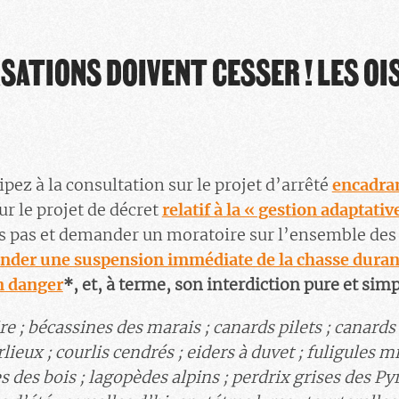
SATIONS DOIVENT CESSER ! LES OI
ipez à la consultation sur
le projet d’arrêté
encadran
ur le projet de décret
relatif à la « gestion adaptativ
its pas et demander un moratoire sur l’ensemble des
nder une suspension immédiate de la chasse durant
n danger
*
, et, à terme, son interdiction pure et simp
e ; bécassines des marais ; canards pilets ; canards 
lieux ; courlis cendrés ; eiders à duvet ; fuligules
m
s des bois ; lagopèdes alpins ; perdrix
grises
des Pyr