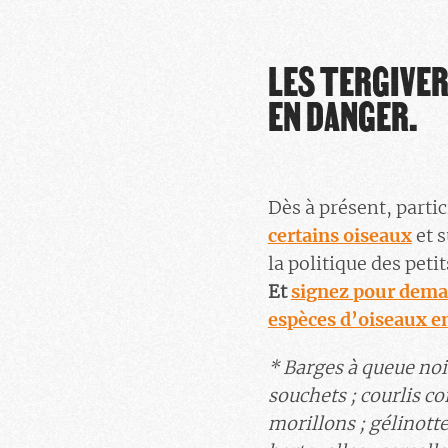
LES TERGIVER
EN DANGER.
Dès à présent, partic
certains oiseaux
et s
la politique des pet
Et
signez pour dema
espèces d’oiseaux e
*
B
arges à queue noir
souchets ; courlis cor
morillons ; gélinotte