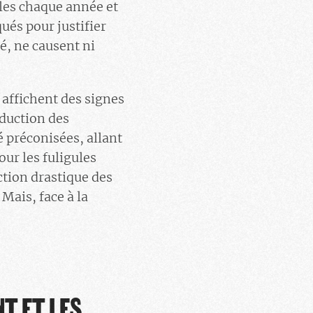
bles chaque année et
ués pour justifier
é, ne causent ni
 affichent des signes
éduction des
 préconisées, allant
ur les fuligules
ction drastique des
 Mais, face à la
T ET LES