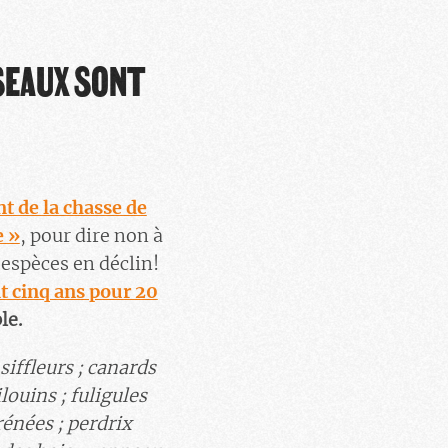
SEAUX SONT
t de la chasse de
e »
, pour dire non à
 espèces en déclin!
 cinq ans pour 20
le.
siffleurs ; canards
ilouins ; fuligules
énées ; perdrix