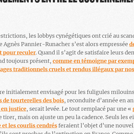
strictions, les lobbys cynégétiques ont crié au scand
re Agnès Pannier-Runacher s’est alors empressée
d
t pour reculer
. Quand il s’agit de satisfaire leurs d
d toujours présent,
comme en témoigne par exemp
ages traditionnels cruels et rendus illégaux par nos
re initialement envisagé pour les fuligules milouin
rs de tourterelles des bois
, reconduite d’année en an
 en justice
, serait levée. Le tout remplacé par une «
e tirer, mais on ajuste un peu la cadence. Seuls les e
 et les courlis cendrés
feraient l’objet d’une nouvel
’ils sont proches de l’extinction en France. Comme