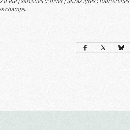
s d’été ; sarcelles d’hiver
; t
étras lyres ;
tourterelles
es champs.