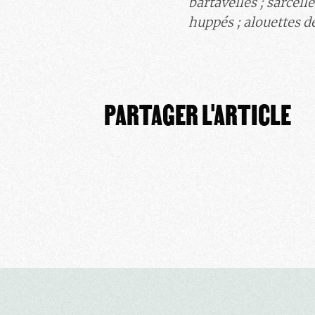
bartavelles
; sarcelle
huppés
; a
louettes d
PARTAGER L'ARTICLE