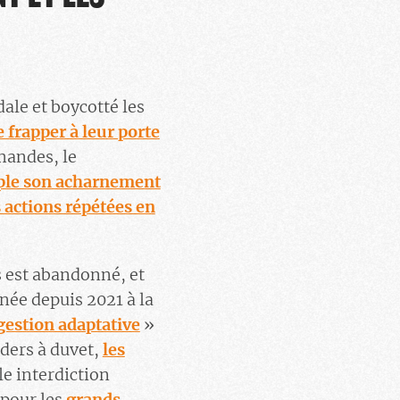
ale et boycotté les
e frapper à leur porte
emandes, le
le son acharnement
 actions répétées en
s est abandonné, et
née depuis 2021 à la
gestion adaptative
»
iders à duvet,
les
le interdiction
 pour les
grands