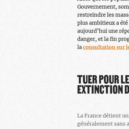
Gouvernement, somm
restreindre les mass
plus ambitieux a été
aujourd’hui une répo
danger, et la fin pr
la
consultation sur l
TUER POUR LE
EXTINCTION D
La France détient un
généralement sans au