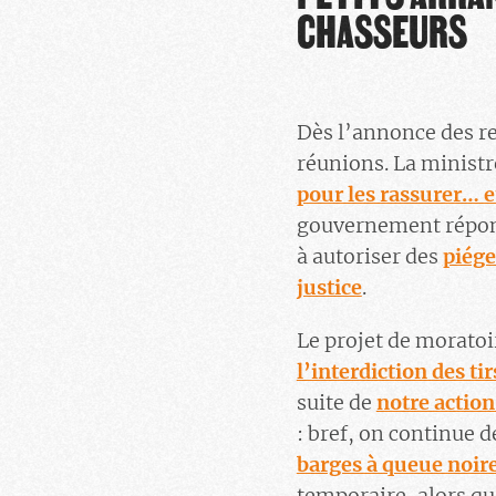
CHASSEURS
Dès l’annonce des re
réunions. La minist
pour les rassurer… e
gouvernement répon
à autoriser des
piége
justice
.
Le projet de moratoi
l’interdiction des ti
suite de
notre action
: bref, on continue d
barges à queue noire
temporaire, alors qu