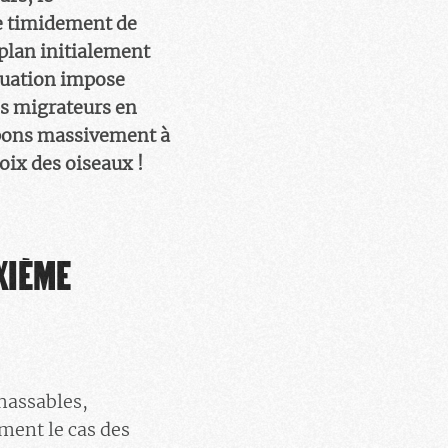
e timidement de
plan initialement
ituation impose
es migrateurs en
cipons massivement à
oix des oiseaux !
IXIÈME
chassables,
mment le cas des