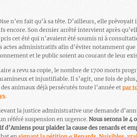
Oise n’en fait qu’à sa tête. D’ailleurs, elle prévoyait
s encore. Son dernier arrêté intervient après qu’ell
 pris cet été qui n’avaient été soumis ni à consultat
es actes administratifs afin d’éviter notamment que 
ronnement et le public soient au courant de leur exi
naire a revu sa copie, le nombre de 1700 morts pro
mineux et injustifiable. Il s’agit, une fois de plus,
des animaux déjà persécutés toute l’année et
par t
ys
.
evant la justice administrative une demande d’annu
’un référé suspension en urgence.
Nous serons le 4 o
if d’Amiens pour plaider la cause des renards et e
mbat en
signant la pétition « Renards. Nuisibles, vr