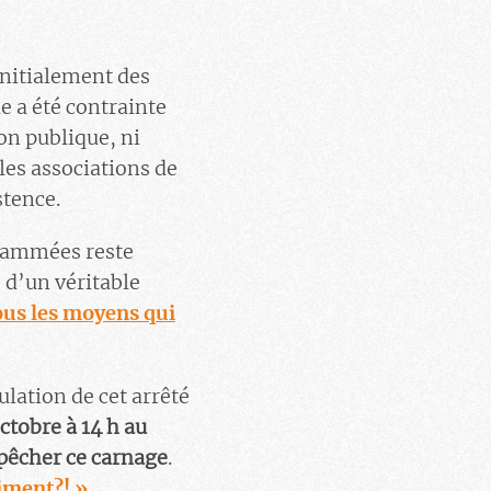
 initialement des
e a été contrainte
ion publique, ni
les associations de
stence.
grammées reste
 d’un véritable
ous les moyens qui
lation de cet arrêté
ctobre à 14 h au
mpêcher ce carnage
.
aiment?! »