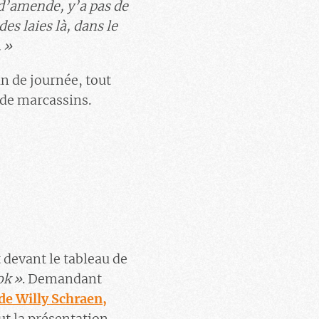
 d’amende, y’a pas de
 des laies là, dans le
. »
in de journée, tout
 de marcassins.
 devant le tableau de
ok
»
. Demandant
de Willy Schraen,
out la présentation