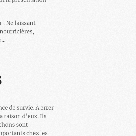
r ! Ne laissant
nourricières,
re…
S
ce de survie. À errer
a raison d’eux. Ils
ochons sont
importants chez les