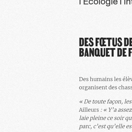
l’Écologie l’
DES FŒTUS DE
BANQUET DE F
Des humains les élèv
organisent des chasse
« De toute façon, les
Ailleurs
: « Y’a assez
laie pleine ce soir qu
parc, c’est qu’elle e