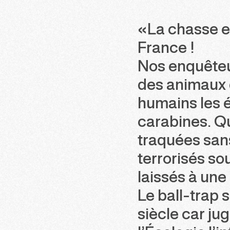
«La chasse en
France !
Nos enquêteur
des animaux q
humains les é
carabines. Qu
traquées sans
terrorisés so
laissés à une
Le ball-trap s
siècle car j