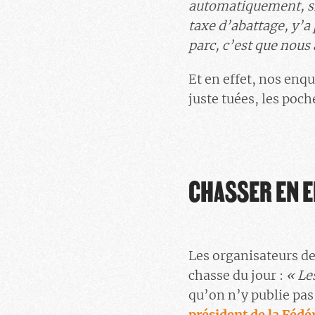
automatiquement, si 
taxe d’abattage, y’a 
parc, c’est que nous 
Et en effet, nos enqu
juste tuées, les poc
CHASSER EN E
Les organisateurs de
chasse du jour :
«
Le
qu’on n’y publie pas 
président de la Fédé