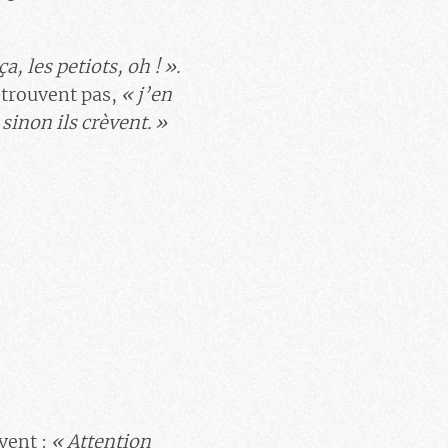
, les petiots, oh ! ».
etrouvent pas,
« j’en
 sinon ils crèvent. »
vent :
« Attention