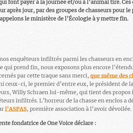
qui font payer à la journée et/ou à l’animal tiré. Ces
our après jour, par des groupes de chasseurs pour le 
appelons le ministère de l’Écologie à y mettre fin.
nos enquêteurs infiltrés parmi les chasseurs en enc
le qui prend fin, nous exposons plus encore l’étendu
ernés par cette traque sans merci,
que même des ch
mi ceux-ci, le premier d’entre eux, le président de l
urs, Willy Schraen lui-même, qui tient des propos i
eurs infiltrés. L’horreur de la chasse en enclos a 
ar
l’ASPAS
, première association à l’avoir dévoilée.
ente fondatrice de One Voice déclare :