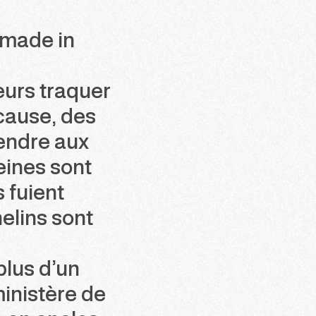
 made in
eurs traquer
cause, des
vendre aux
eines sont
 fuient
elins sont
 plus d’un
inistère de