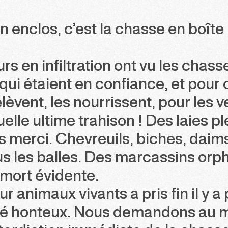
 enclos, c’est la chasse en boîte
s en infiltration ont vu les chass
ui étaient en confiance, et pour 
lèvent, les nourrissent, pour les 
elle ultime trahison ! Des laies pl
 merci. Chevreuils, biches, daims
us les balles. Des marcassins orph
 mort évidente.
ur animaux vivants a pris fin il y a
ugé honteux. Nous demandons au m