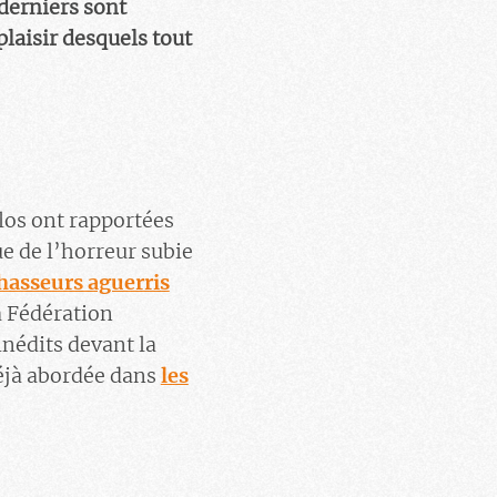
 derniers sont
plaisir desquels tout
los ont rapportées
e de l’horreur subie
asseurs aguerris
a Fédération
nédits devant la
déjà abordée dans
les