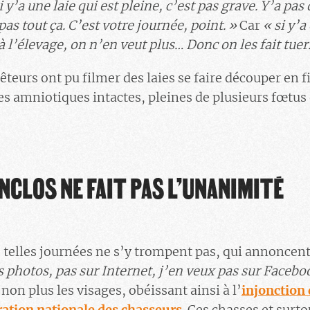
y’a une laie qui est pleine, c’est pas grave. Y’a pas
pas tout ça. C’est votre journée, point.
»
Car
« si y’a
à l’élevage, on n’en veut plus… Donc on les fait tuer
êteurs ont pu filmer des laies se faire découper en f
hes amniotiques intactes, pleines de plusieurs fœtus
NCLOS NE FAIT PAS L’UNANIMITÉ
 telles journées ne s’y trompent pas, qui annoncent
s photos, pas sur Internet, j’en veux pas sur Facebo
non plus les visages, obéissant ainsi à l’
injonction 
ration nationale des chasseurs
. Ces chasses et surt