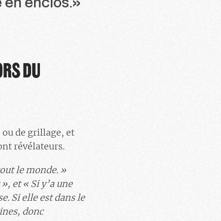
e en enclos.»
ORS DU
ou de grillage, et
ont révélateurs.
tout le monde. »
», et « Si y’a une
e. Si elle est dans le
eines, donc