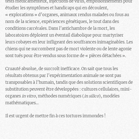
tests médicamenteux, injections de virus, empoisonnements pour
étudier les symptômes et handicaps qui en découlent,
« explorations » d’organes, animaux rendus malades ou fous au
nom de la science, expériences génétiques, le tout dans des
conditions carcérales. Dans l’antichambre de la mort, les
laboratoires déploient un éventail diabolique pour martyriser
leurs cobayes en leur infligeant des souffrances inimaginables. Les
chiens qui ne succombent pas de mort violente ou de lente agonie
sont tués pour être vendus sous forme de « pièces détachées ».
Cruauté absolue, de surcroît inefficace. On sait que tous les
résultats obtenus par l’expérimentation animale ne sont pas
transposables à l’humain, tandis que des solutions scientifiques de
substitution peuvent être développées : cultures cellulaires, mini-
organes
in vitro
, méthodes numériques (
in silico
), modèles
mathématiques…
Il est urgent de mettre fin à ces tortures immondes !