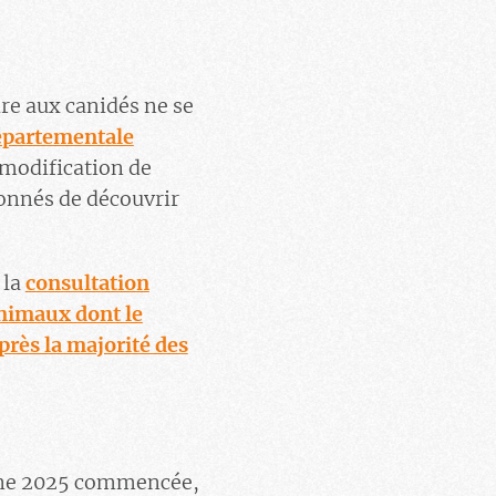
ire aux canidés ne se
épartementale
e modification de
étonnés de découvrir
 la
consultation
nimaux dont le
près la majorité des
peine 2025 commencée,