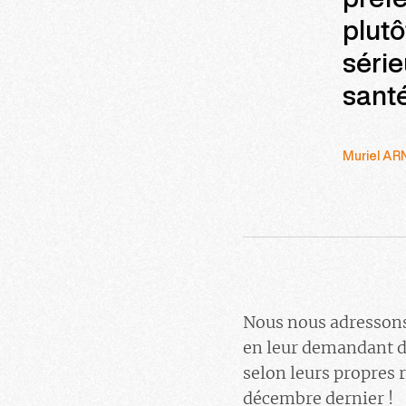
préfé
plutô
série
sant
Muriel AR
Nous nous adressons 
en leur demandant de
selon leurs propres 
décembre dernier !