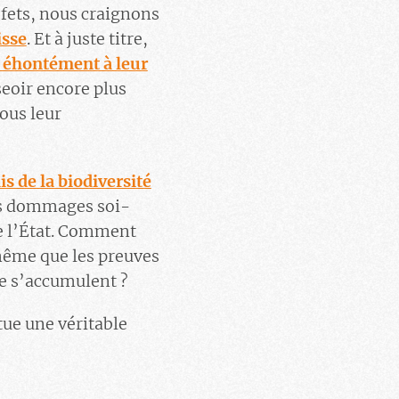
réfets, nous craignons
isse
. Et à juste titre,
s éhontément à leur
seoir encore plus
sous leur
is de la biodiversité
les dommages soi-
de l’État. Comment
 même que les preuves
sse s’accumulent ?
tue une véritable