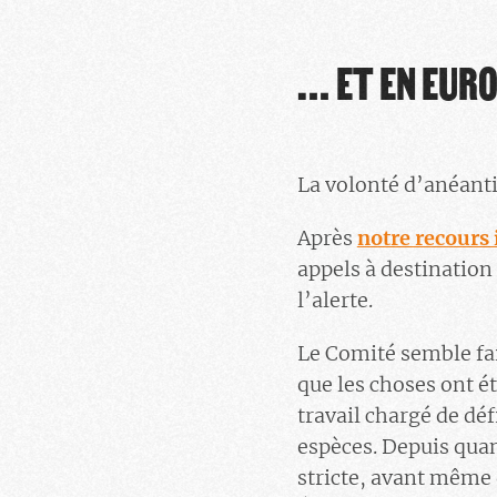
… ET EN EURO
La volonté d’anéant
Après
notre recours 
appels à destinatio
l’alerte.
Le Comité semble fai
que les choses ont ét
travail chargé de dé
espèces. Depuis qua
stricte, avant même 