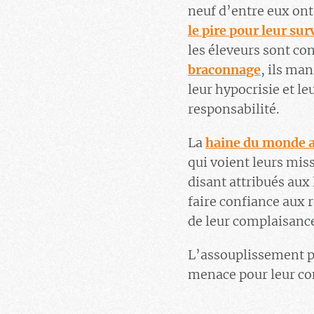
neuf d’entre eux ont 
le pire pour leur sur
les éleveurs sont co
braconnage
, ils ma
leur hypocrisie et le
responsabilité.
La
haine du monde a
qui voient leurs mis
disant attribués aux
faire confiance aux 
de leur complaisance
L’assouplissement pe
menace pour leur co