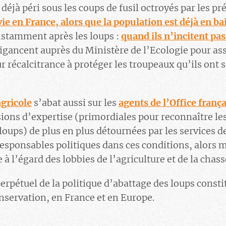
déjà péri sous les coups de fusil octroyés par les p
vie en France, alors que la population est déjà en ba
nstamment après les loups :
quand ils n’incitent pa
nigancent auprès du Ministère de l’Ecologie pour as
ur récalcitrance à protéger les troupeaux qu’ils ont 
gricole
s’abat aussi sur les
agents de l’Office frança
sions d’expertise (primordiales pour reconnaître 
 loups) de plus en plus détournées par les services 
responsables politiques dans ces conditions, alors
 à l’égard des lobbies de l’agriculture et de la cha
rpétuel de la politique d’abattage des loups consti
nservation, en France et en Europe.