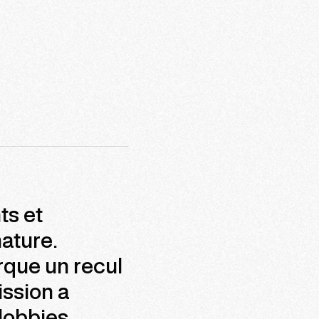
ts et
nature.
rque un recul
ission a