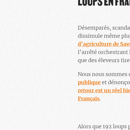
LOUPS EN FR
Désemparés, scandali
dissimule même plu
d’agriculture de Sa
l’arrêté orchestrant 
que des éleveurs tiren
Nous nous sommes op
publique
et dénonço
retour est un réel bi
Français
.
Alors que 192 loups 