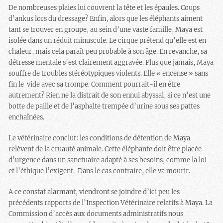
De nombreuses plaies lui couvrent la tête et les épaules. Coups
d’ankus lors du dressage? Enfin, alors que les éléphants aiment
tant se trouver en groupe, au sein d’une vaste famille, Maya est
isolée dans un réduit minuscule. Le cirque prétend qu’elle est en
chaleur, mais cela paraît peu probable à son âge. En revanche, sa
détresse mentale s’est clairement aggravée. Plus que jamais, Maya
souffre de troubles stéréotypiques violents. Elle « encense » sans
fin le vide avec sa trompe. Comment pourrait-il en être
autrement? Rien ne la distrait de son ennui abyssal, si ce n’est une
botte de paille et de l’asphalte trempée d’urine sous ses pattes
enchaînées.
Le vétérinaire conclut: les conditions de détention de Maya
relèvent de la cruauté animale. Cette éléphante doit être placée
d’urgence dans un sanctuaire adapté à ses besoins, comme la loi
et l’éthique l’exigent. Dans le cas contraire, elle va mourir.
A ce constat alarmant, viendront se joindre d’ici peu les
précédents rapports de l’Inspection Vétérinaire relatifs à Maya. La
Commission d’accès aux documents administratifs nous