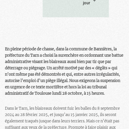
juge s’est prononcé en
jour
fonction des déclarations
non vérifiées de
l’agriculteur et d’une
étude sur les populations
de blaireaux, datant de
2010. Pour qu’ils ne
puissent plus souffrir du
En pleine période de chasse, dans la commune de Bannières, la
déterrage ni être piégés à
préfecture du Tarn a choisi la surenchère en ordonnant une battue
l’aide d’un arrêtoir
administrative visant les blaireaux aussi bien par tir que par
totalement illégal, nous
déterrage ou piégeage. Un arrêté motivé par des « dégâts » qui
restons mobilisés !
n’ont même pas été démontrés et qui, entre autres irrégularités,
autorise l’emploi d’un piège illégal. Nous exigeons la suspension
en urgence de ce texte mortifère et hors la loi au tribunal
administratif de Toulouse lundi 28 octobre, à 15 heures.
Dans le Tarn, les blaireaux doivent fuir les balles du 8 septembre
2024 au 28 février 2025, et jusqu’au 15 janvier 2025, ils seront
également traqués jusque dans leurs terriers. Mais ce n’était pas
suffisant aux yeux de la préfecture. Prompte à faire plaisir aux