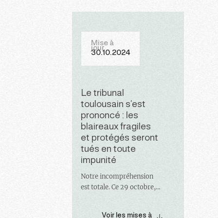
Mise à
jour
30.10.2024
Le tribunal
toulousain s’est
prononcé : les
blaireaux fragiles
et protégés seront
tués en toute
impunité
Notre incompréhension
est totale. Ce 29 octobre,
nous apprenons le sens
donné à cette affaire. Le
Voir les mises à