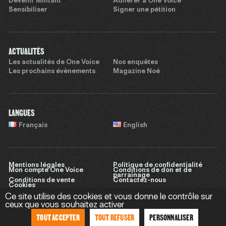
Devenir Militant
Adhérer à One Voice
Sensibiliser
Signer une pétition
ACTUALITÉS
Les actualités de One Voice
Nos enquêtes
Les prochains évènements
Magazine Noé
LANGUES
Français
English
Mentions légales
Politique de confidentialité
Mon compte One Voice
Conditions de don et de
parrainage
Conditions de vente
Contactez-nous
Cookies
Ce site utilise des cookies et vous donne le contrôle sur
ceux que vous souhaitez activer
TOUT ACCEPTER
TOUT REFUSER
PERSONNALISER
Site réalisé par
Sweet Punk