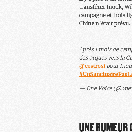
transférer Inouk, Wi
campagne et trois li
Chine n’était prévu…
Après 1 mois de cam
des orques vers la C
@cestrosi
pour Inou
#UnSanctuairePasL
— One Voice (@one
UNE RUMEUR 