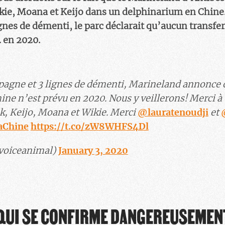
kie, Moana et Keijo dans un delphinarium en Chine
gnes de démenti, le parc déclarait qu’aucun transfer
 en 2020.
pagne et 3 lignes de démenti, Marineland annonce 
hine n’est prévu en 2020. Nous y veillerons! Merci à
k, Keijo, Moana et Wikie. Merci
@lauratenoudji
et
aChine
https://t.co/zW8WHFS4Dl
voiceanimal)
January 3, 2020
QUI SE CONFIRME DANGEREUSEMEN