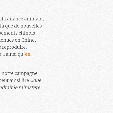
altraitance animale,
ilà que de nouvelles
ssements chinois
étenues en Chine,
 reproduire.
n… ainsi qu’
en
e notre campagne
eut ainsi lire
«
que
ndrait le ministère