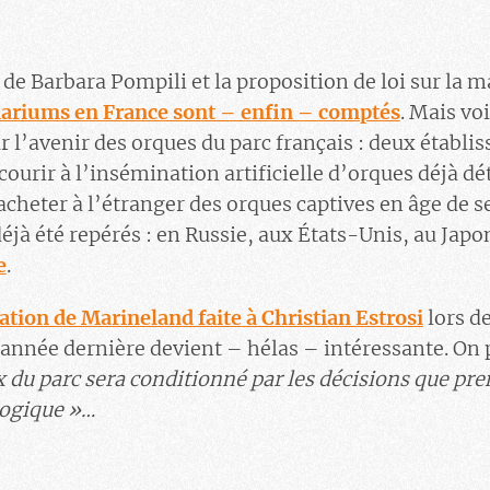
de Barbara Pompili et la proposition de loi sur la m
inariums en France sont – enfin – comptés
. Mais vo
r l’avenir des orques du parc français : deux établi
courir à l’insémination artificielle d’orques déjà d
heter à l’étranger des orques captives en âge de se
éjà été repérés : en Russie, aux États-Unis, au Japo
e
.
ration de Marineland faite à Christian Estrosi
lors d
année dernière devient – hélas – intéressante. On p
 du parc sera conditionné par les décisions que pre
logique »…