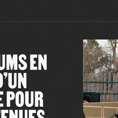
UMS EN
D’UN
E POUR
TENUES