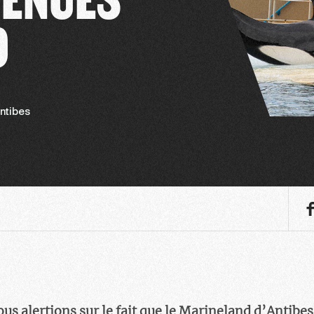
D
ntibes
nous alertions sur le fait que le Marineland d’Antibe