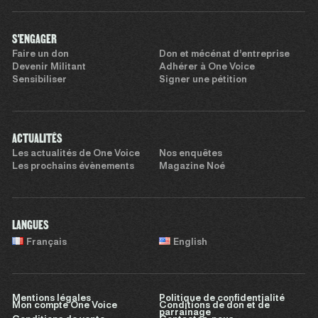
S'ENGAGER
Faire un don
Don et mécénat d’entreprise
Devenir Militant
Adhérer à One Voice
Sensibiliser
Signer une pétition
ACTUALITÉS
Les actualités de One Voice
Nos enquêtes
Les prochains évènements
Magazine Noé
LANGUES
Français
English
Mentions légales
Politique de confidentialité
Mon compte One Voice
Conditions de don et de
parrainage