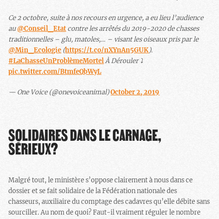
Ce 2 octobre, suite à nos recours en urgence, a eu lieu l’audience
au
@Conseil_Etat
contre les arrêtés du 2019-2020 de chasses
traditionnelles – glu, matoles,… – visant les oiseaux pris par le
@Min_Ecologie
(
https://t.co/nXYnAn5GUK
).
#LaChasseUnProblèmeMortel
À Dérouler ⤵️
pic.twitter.com/BtmfeQbWyL
— One Voice (@onevoiceanimal)
October 2, 2019
SOLIDAIRES DANS LE CARNAGE,
SÉRIEUX?
Malgré tout, le ministère s’oppose clairement à nous dans ce
dossier et se fait solidaire de la Fédération nationale des
chasseurs, auxiliaire du comptage des cadavres qu’elle débite sans
sourciller. Au nom de quoi? Faut-il vraiment réguler le nombre