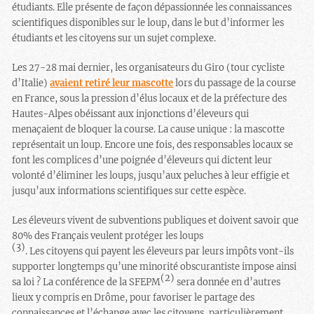
étudiants. Elle présente de façon dépassionnée les connaissances
scientifiques disponibles sur le loup, dans le but d’informer les
étudiants et les citoyens sur un sujet complexe.
Les 27-28 mai dernier, les organisateurs du Giro (tour cycliste
d’Italie)
avaient retiré leur mascotte
lors du passage de la course
en France, sous la pression d’élus locaux et de la préfecture des
Hautes-Alpes obéissant aux injonctions d’éleveurs qui
menaçaient de bloquer la course. La cause unique : la mascotte
représentait un loup. Encore une fois, des responsables locaux se
font les complices d’une poignée d’éleveurs qui dictent leur
volonté d’éliminer les loups, jusqu’aux peluches à leur effigie et
jusqu’aux informations scientifiques sur cette espèce.
Les éleveurs vivent de subventions publiques et doivent savoir que
80% des Français veulent protéger les loups
(3)
. Les citoyens qui payent les éleveurs par leurs impôts vont-ils
supporter longtemps qu’une minorité obscurantiste impose ainsi
(2)
sa loi ? La conférence de la SFEPM
sera donnée en d’autres
lieux y compris en Drôme, pour favoriser le partage des
connaissances et l’échange avec les citoyens, particulièrement