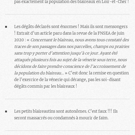
pas exactement la population des blaireaux en Loir-et-Cher !
Les dégâts déclarés sont énormes ! Mais ils sont mensongers
!
Extrait d’un article paru dans la revue de la FNSEA de juin
2020 : «
Concernant le blaireau, nous avons tous constaté des
traces de son passages dans nos parcelles, champs ou prairies
sans trop y porter d’attention jusqu’à ce jour
. Ayant été
attaqués plusieurs fois au sujet de la vénerie sous terre, nous
décidons de faire prendre conscience de l’accroissement de
la population du blaireau…
»
C’est donc la remise en question
de l’exercice de la vénerie qui dérange, pas les soi-disant
dégâts commis par les blaireaux !
Les petits blaireautins sont autonômes. C’est faux !!!
Ils
seront massacrés ou condamnés à mourir de faim.