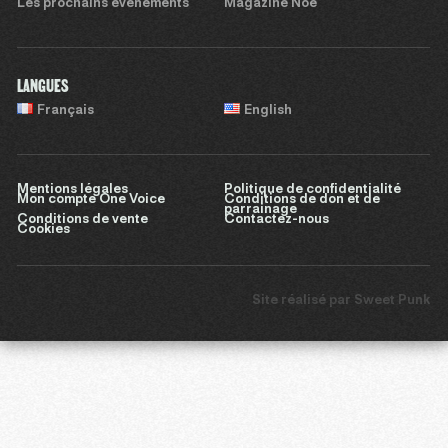
Les prochains évènements
Magazine Noé
LANGUES
Français
English
Mentions légales
Politique de confidentialité
Mon compte One Voice
Conditions de don et de
parrainage
Conditions de vente
Contactez-nous
Cookies
Site réalisé par
Sweet Punk