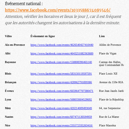
Événement national :
https://www.facebook.com/events/1033588674085546/
Attention, vérifier les horaires et lieux le jour J, car il est fréquent
que les autorités changent les autorisations à la dernière minute.
Villes
Événement en ligne
Lieu
Aix-en-Provence
https://www.facebook.com/events/4626540427410440
Allées de Provence
Albi
https://www.facebook.com/events/4643251082363689
Place du Vigan
Bayonne
https://www.facebook.com/events/158808396465140
Carreau des Halles,
quai Commandant Roque
Blois
https://www.facebook.com/events/583150119597591
Place Louis XII
Briançon
https://www.facebook.com/events/428962791899386
Avenue du 159e RIA
Évreux
https://www.facebook.com/events/6659647707380471
Rue Jean Jaurès Jardin pu
Lyon
https://www.facebook.com/events/568033604528692
Place de la République
Metz
https://www.facebook.com/events/420214009493049
64, rue Serpenoise
Nantes
https://www.facebook.com/events/607471130594959
Rue de La Marne
Nice
https://www.facebook.com/events/235572335263410/
Place Masséna