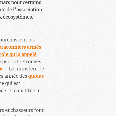
mars pour certains
ts de l’association
aux écosystèmes.
pourchassent les
braconniers armés
cole qui a appelé
rps sont retrouvés.
rie…
Le ministère de
rès année des
quotas
ce qui est
ce, et constitue in
rs et chasseurs font