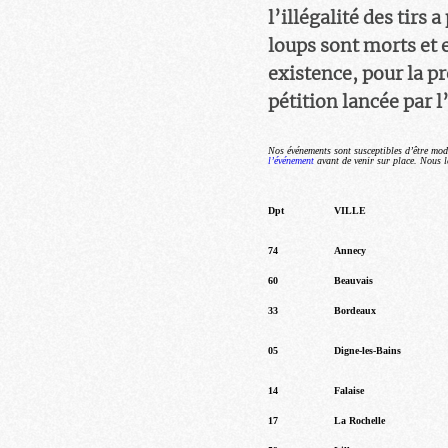
l’illégalité des tirs a
loups sont morts et e
existence, pour la pr
pétition lancée par 
Nos événements sont susceptibles d’être mod
l’événement
avant de venir sur place. Nous le
Dpt
VILLE
74
Annecy
60
Beauvais
33
Bordeaux
05
Digne-les-Bains
14
Falaise
17
La Rochelle