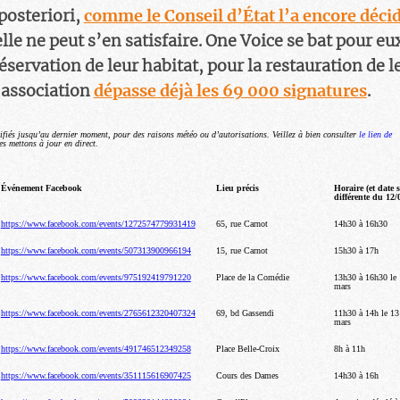
 posteriori,
comme le Conseil d’État l’a encore décid
lle ne peut s’en satisfaire. One Voice se bat pour eu
éservation de leur habitat, pour la restauration de l
l’association
dépasse déjà les 69 000 signatures
.
ifiés jusqu’au dernier moment, pour des raisons météo ou d’autorisations. Veillez à bien consulter
le lien de
s mettons à jour en direct.
Événement Facebook
Lieu précis
Horaire (et date s
différente du 12/
https://www.facebook.com/events/1272574779931419
65, rue Carnot
14h30 à 16h30
https://www.facebook.com/events/507313900966194
15, rue Carnot
15h30 à 17h
https://www.facebook.com/events/975192419791220
Place de la Comédie
13h30 à 16h30 le
mars
https://www.facebook.com/events/2765612320407324
69, bd Gassendi
11h30 à 14h le 13
mars
https://www.facebook.com/events/491746512349258
Place Belle-Croix
8h à 11h
https://www.facebook.com/events/351115616907425
Cours des Dames
14h30 à 16h