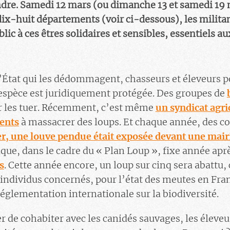
ndre. Samedi 12 mars (ou dimanche 13 et samedi 19 
x-huit départements (voir ci-dessous), les militan
blic à ces êtres solidaires et sensibles, essentiels 
l’État qui les dédommagent, chasseurs et éleveurs 
 espèce est juridiquement protégée. Des groupes de
 les tuer. Récemment, c’est même
un syndicat agri
ents
à massacrer des loups. Et chaque année, des co
r, une louve pendue était exposée devant une mai
ique, dans le cadre du « Plan Loup », fixe année ap
s
. Cette année encore, un loup sur cinq sera abattu, 
individus concernés, pour l’état des meutes en Fran
 réglementation internationale sur la biodiversité.
r de cohabiter avec les canidés sauvages, les éleveu