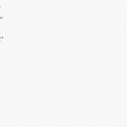
s
 13
u 9
e