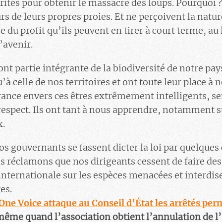
rités pour obtenir le massacre des loups. Pourquoi ? 
 de leurs propres proies. Et ne perçoivent la natur
e du profit qu’ils peuvent en tirer à court terme, au 
’avenir.
ont partie intégrante de la biodiversité de notre pays
’à celle de nos territoires et ont toute leur place à n
ance envers ces êtres extrêmement intelligents, sen
respect. Ils ont tant à nous apprendre, notamment su
x.
s gouvernants se fassent dicter la loi par quelques 
réclamons que nos dirigeants cessent de faire des
internationale sur les espèces menacées et interdis
es.
ne Voice attaque au Conseil d’État les arrêtés per
même quand l’association obtient l’annulation de l’