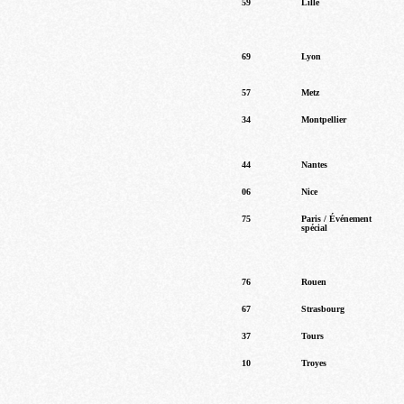
59
Lille
69
Lyon
57
Metz
34
Montpellier
44
Nantes
06
Nice
75
Paris / Événement
spécial
76
Rouen
67
Strasbourg
37
Tours
10
Troyes