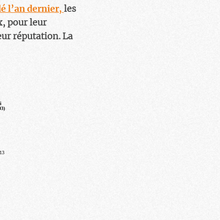
é l’an dernier,
les
x, pour leur
eur réputation. La
i
03)
 13