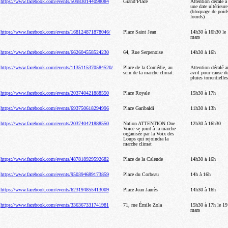
https://www.facebook.com/events/509830144098084
Grand’Place
Attention décalé à
une date ultérieure
(bloquage de poid
lourds)
https://www.facebook.com/events/168124871878046/
Place Saint Jean
14h30 à 16h30 le
mars
https://www.facebook.com/events/662604558524230
64, Rue Serpenoise
14h30 à 16h
https://www.facebook.com/events/1135115370584520/
Place de la Comédie, au
Attention décalé a
sein de la marche climat.
avril pour cause d
pluies torrentielles
https://www.facebook.com/events/203740421888550
Place Royale
15h30 à 17h
https://www.facebook.com/events/693750618294996
Place Garibaldi
11h30 à 13h
https://www.facebook.com/events/203740421888550
Nation ATTENTION One
12h30 à 16h30
Voice se joint à la marche
organisée par la Voix des
Loups qui rejoindra la
marche climat
https://www.facebook.com/events/487818929592682
Place de la Calende
14h30 à 16h
https://www.facebook.com/events/950394689173859
Place du Corbeau
14h à 16h
https://www.facebook.com/events/623194855413009
Place Jean Jaurès
14h30 à 16h
https://www.facebook.com/events/336367331741981
71, rue Émile Zola
15h30 à 17h le 19
mars