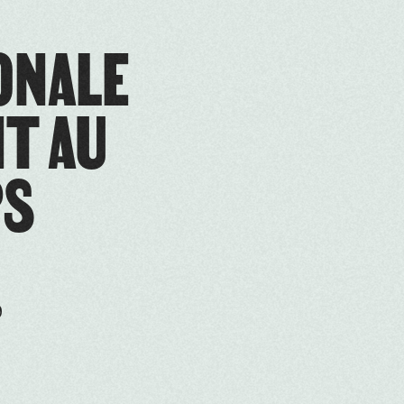
ONALE
NT AU
PS
9