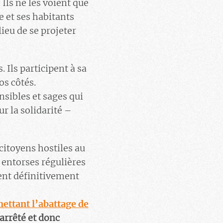
Ils ne les voient que
e et ses habitants
lieu de se projeter
. Ils participent à sa
os côtés.
sibles et sages qui
r la solidarité –
citoyens hostiles au
 entorses régulières
ent définitivement
mettant l’abattage de
arrêté et donc