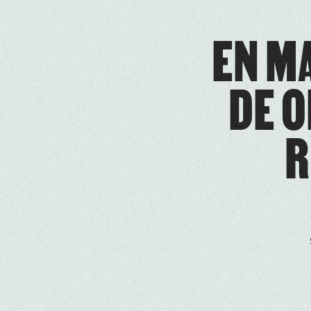
EN M
DE O
R