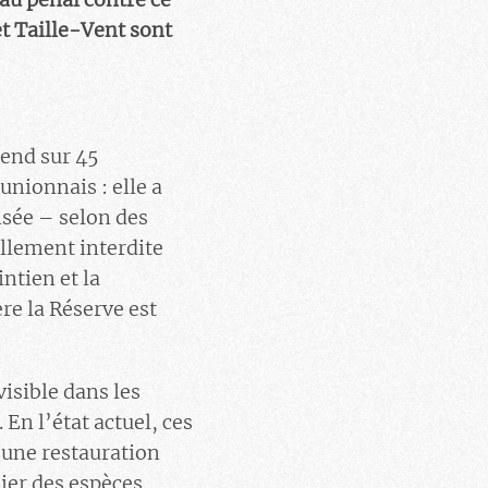
t Taille-Vent sont
tend sur 45
unionnais : elle a
isée – selon des
ellement interdite
ntien et la
re la Réserve est
isible dans les
En l’état actuel, ces
 une restauration
ier des espèces