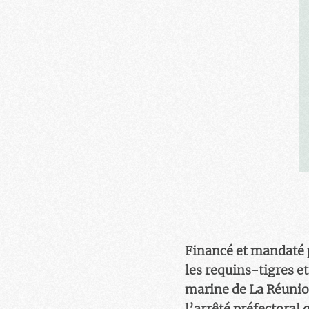
Financé et mandaté p
les requins-tigres e
marine de La Réunion
l’arrêté préfectoral 