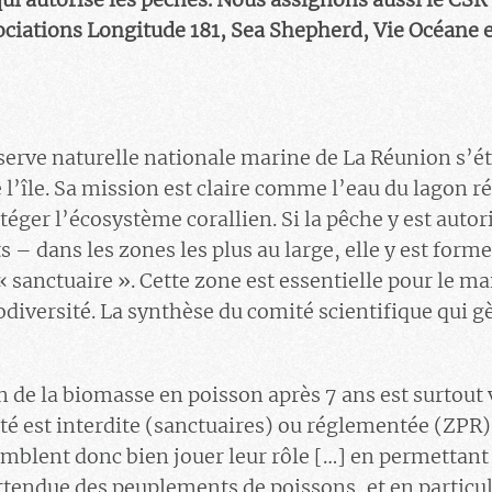
ciations Longitude 181, Sea Shepherd, Vie Océane e
serve naturelle nationale marine de La Réunion s’é
l’île. Sa mission est claire comme l’eau du lagon ré
téger l’écosystème corallien. Si la pêche y est autor
ts – dans les zones les plus au large, elle y est form
« sanctuaire ». Cette zone est essentielle pour le mai
odiversité. La synthèse du comité scientifique qui gè
de la biomasse en poisson après 7 ans est surtout v
té est interdite (sanctuaires) ou réglementée (ZPR). 
mblent donc bien jouer leur rôle […] en permettant
attendue des peuplements de poissons, et en particul