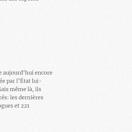
te aujourd’hui encore
e par l’État lui-
ais même là, ils
rés: les dernières
ogues et 221