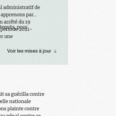
l administratif de
s apprenons par
n arrêté du 19
 Requin, pour
a période 2021-
er une
, au service des
Voir les mises à jour
t sa guérilla contre
elle nationale
ons plainte contre
 au pénal contre ce