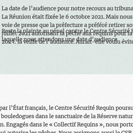
La date de l’audience pour notre recours au tribuna
La Réunion était fixée le 6 octobre 2021. Mais nou
voie de presse que la préfecture a préféré retirer so
Reste la plainte au pénal contre le Centre Sécurité
juillet 2021 autorisant la pêche aux requins pour l
laquelle nous attendons une date d’audience.
2023, la veille de l’audience. Aurait-elle voulu évit
déconvenue inéluctable devant les tribunaux?
C’est une très belle belle victoire de notre collectif
requins!
ar l’État français, le Centre Sécurité Requin poursui
t bouledogues dans le sanctuaire de la Réserve natur
. Engagés dans le « Collectif Requins », nous port
qui autorise les pêches. Nous assignons aussi le CSR