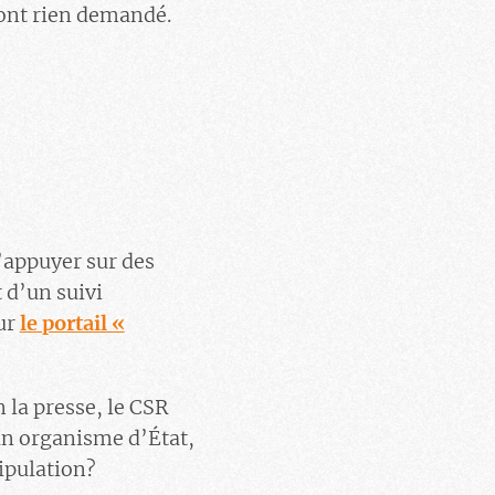
ont rien demandé.
s’appuyer sur des
 d’un suivi
sur
le portail «
 la presse, le CSR
un organisme d’État,
ipulation?