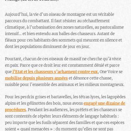
Aujourd’hui, la vie d’un oiseau de montagne est un véritable
parcours du combattant. Il faut résister au réchauffement
climatique, à l’urbanisation des zones naturelles, au pastoralisme
intensif… et bien entendu aux balles des chasseurs. Autant de
fléaux pour ces habitants des sommets qui meurent en silence et
dont les populations diminuent de jour en jour.
Pourtant, chacun de ces oiseaux de massif ne cherche qu’à vivre
en paix. Parce que ce droit leur est constamment dénié et parce
que
l’Etat et les chasseurs s’acharnent contre eux
, One Voice se
mobilise depuis plusieurs années
et dénonce cette chasse,
nuisible pour l’ensemble des animaux et les milieux montagneux.
Pour les perdrix grises et bartavelles, les tétras lyres, les lagopèdes
alpins et les gélinottes des bois, nous avons
engagé une dizaine de
procédures
. Pendant les audiences, les préfets et les chasseurs se
sont contentés de répéter leurs éléments de langage habituels :
peu importe que les fusils séparent des familles et que ces espèces
soient « quasi menacées » : du moment qu’elles ne sont pas