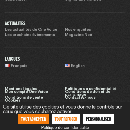
ACTUALITÉS
Les actualités de One Voice
Nos enquêtes
Les prochains évènements
Magazine Noé
LANGUES
Français
English
Mentions légales
Politique de confidentialité
Mon compte One Voice
Conditions de don et de
parrainage
Conditions de vente
Contactez-nous
Cookies
Ce site utilise des cookies et vous donne le contrôle sur
ceux que vous souhaitez activer
TOUT ACCEPTER
TOUT REFUSER
PERSONNALISER
Site réalisé par
Sweet Punk
Politique de confidentialité