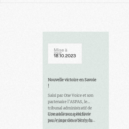
Mise à
jour
18.10.2023
Nouvelle victoire en Savoie
!
Saisi par One Voice et son
partenaire l’ASPAS, le
tribunal administratif de
Une audience a été fixée
Grenoble a suspendu ce
par le juge des référés du
jour (18 octobre 2023) la
TA de Nice le 2 novembre
chasse des tétras-lyres et