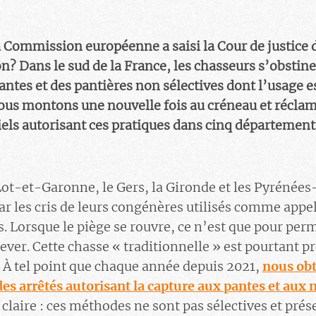
la Commission européenne a saisi la Cour de justice 
n? Dans le sud de la France, les chasseurs s’obstinen
ntes et des pantières non sélectives dont l’usage es
Nous montons une nouvelle fois au créneau et récla
iels autorisant ces pratiques dans cinq département
Lot-et-Garonne, le Gers, la Gironde et les Pyrénées
ar les cris de leurs congénères utilisés comme appe
s. Lorsque le piège se rouvre, ce n’est que pour perm
ever. Cette chasse « traditionnelle » est pourtant pr
 À tel point que chaque année depuis 2021,
nous obt
des arrêtés autorisant la capture aux pantes et aux 
t claire : ces méthodes ne sont pas sélectives et pré