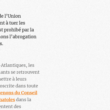
de l’Union
t à tuer les
t prohibé par la
mons l’abrogation
s.
-Atlantiques, les
lants se retrouvent
ettre à leurs
oscrite dans toute
enons du Conseil
matoles
dans la
sentent des