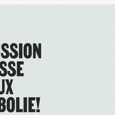
ISSION
ASSE
UX
BOLIE!