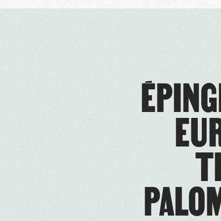
ÉPING
EUR
T
PALOM