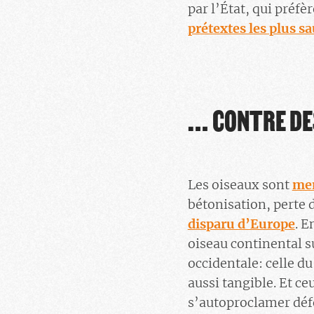
par l’État, qui préfèr
prétextes les plus s
… CONTRE DES
Les oiseaux sont
men
bétonisation, perte 
disparu d’Europe
. 
oiseau continental s
occidentale: celle d
aussi tangible. Et ce
s’autoproclamer défe