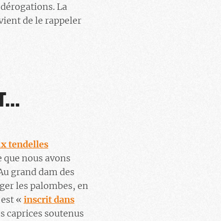
 dérogations. La
ient de le rappeler
NT…
x tendelles
e que nous avons
. Au grand dam des
éger les palombes, en
’est «
inscrit dans
Des caprices soutenus