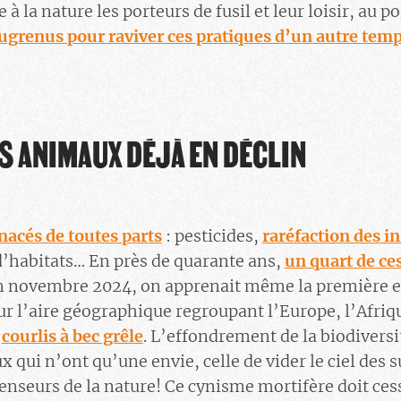
e à la nature les porteurs de fusil et leur loisir, au po
augrenus pour raviver ces pratiques d’un autre tem
 ANIMAUX DÉJÀ EN DÉCLIN
acés de toutes parts
: pesticides,
raréfaction des i
d’habitats… En près de quarante ans,
un quart de ce
En novembre 2024, on apprenait même la première e
ur l’aire géographique regroupant l’Europe, l’Afriqu
u
courlis à bec grêle
. L’effondrement de la biodiversi
ux qui n’ont qu’une envie, celle de vider le ciel des 
nseurs de la nature! Ce cynisme mortifère doit ces