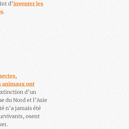
int d’
inventer les
ps
.
nsectes
,
s animaux ont
xtinction d’un
e du Nord et l’Asie
té n’a jamais été
survivants, osent
ser.