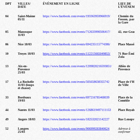
DPT
VILLES/
ÉVÉNEMENT EN LIGNE
LIEU DE
DATE
L’ÉVÉNEMEN
04
Saint-Maime
https://www.facebook.com/events/193363959966919/
Chemin du
05/11
Fosson, parc de
la Gare
05
Manosque
https://www.facebook.com/events/712633990506417/
42, rue Grande
11/03
06
Nice 18/03
https://www.facebook.com/events/694235115774386/
Place Masséna
10
Troyes 18/03
https://www.facebook.com/events/112215665049853/
71 Rue Émile
Zola
13
Aix-en-
https://www.facebook.com/events/1209820216593851/
Allées de
Provence
Provence
25/03
17
La Rochelle
https://www.facebook.com/events/505658638355742
Place de l’Hôtel
11/03 (loups
de Ville
et chasse)
33
Bordeaux
https://www.facebook.com/events/697216785468039
Place de la
19/03
Comédie
44
Nantes 11/03
https://www.facebook.com/events/1268619497111153
Place Royale
49
Angers 18/03
https://www.facebook.com/events/182532021142227
Rue Lenepveu
52
Langres
https://www.facebook.com/events/906999283840624
Adresse à
25/03
confirmer