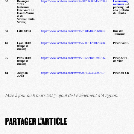
52
Besançon
https://www.facebook.com/events/3420688851502805/
Communiqué
11/03
commun
– du
(antennes
parking Battan
One Voice de
à la préfecture
Haute-Marne
du Doubs
et de
Savoie/Haute-
Savoie)
59
Lille 18/03
https://www.facebook.com/events/758151802564894
Rue des
Tanneurs
69
Lyon 11/03
https://www.facebook.com/events/580911230129398
Place Saint-Jea
(loups et
chasse)
75
Paris 11/03
https://www.facebook.com/events/1854218414927666
Place de l’Hôtel
(loups et
de Ville
chasse)
84
Avignon
https://www.facebook.com/events/904637383995467
Place du Chang
25/03
Mise à jour du 8 mars 2023: ajout de l’événement d’Avignon.
PARTAGER L'ARTICLE