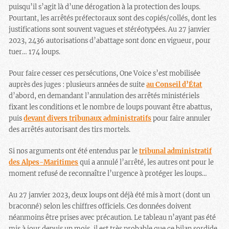
puisqu’il s’agit là d’une dérogation à la protection des loups.
Pourtant, les arrêtés préfectoraux sont des copiés/collés, dont les
justifications sont souvent vagues et stéréotypées. Au 27 janvier
2023, 2436 autorisations d’abattage sont donc en vigueur, pour
tuer… 174 loups.
Pour faire cesser ces persécutions, One Voice s’est mobilisée
auprès des juges : plusieurs années de suite
au Conseil d’État
d’abord, en demandant l’annulation des arrêtés ministériels
fixant les conditions et le nombre de loups pouvant être abattus,
puis
devant divers tribunaux administratifs
pour faire annuler
des arrêtés autorisant des tirs mortels.
Si nos arguments ont été entendus par le
tribunal administratif
des Alpes-Maritimes
qui a annulé l’arrêté, les autres ont pour le
moment refusé de reconnaître l’urgence à protéger les loups…
Au 27 janvier 2023, deux loups ont déjà été mis à mort (dont un
braconné) selon les chiffres officiels. Ces données doivent
néanmoins être prises avec précaution. Le tableau n’ayant pas été
mis à jour depuis un mois, il est très probable que ce bilan sordide