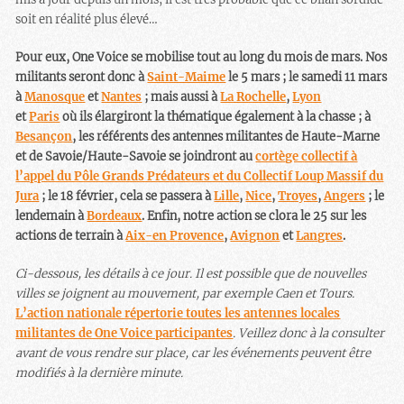
soit en réalité plus élevé…
Pour eux, One Voice se mobilise tout au long du mois de mars. Nos
militants seront donc à
Saint-Maime
le 5 mars ; le samedi 11 mars
à
Manosque
et
Nantes
; mais aussi à
La Rochelle
,
Lyon
et
Paris
où ils élargiront la thématique également à la chasse ; à
Besançon
, les référents des antennes militantes de Haute-Marne
et de Savoie/Haute-Savoie se joindront au
cortège collectif à
l’appel du Pôle Grands Prédateurs et du Collectif Loup Massif du
Jura
; le 18 février, cela se passera à
Lille
,
Nice
,
Troyes
,
Angers
; le
lendemain à
Bordeaux
. Enfin, notre action se clora le 25 sur les
actions de terrain à
Aix-en Provence
,
Avignon
et
Langres
.
Ci-dessous, les détails à ce jour. Il est possible que de nouvelles
villes se joignent au mouvement, par exemple Caen et Tours.
L’action nationale répertorie toutes les antennes locales
militantes de One Voice participantes
. Veillez donc à la consulter
avant de vous rendre sur place, car les événements peuvent être
modifiés à la dernière minute.