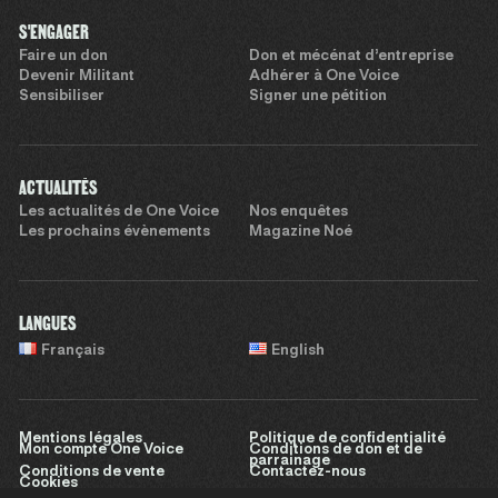
S'ENGAGER
Faire un don
Don et mécénat d’entreprise
Devenir Militant
Adhérer à One Voice
Sensibiliser
Signer une pétition
ACTUALITÉS
Les actualités de One Voice
Nos enquêtes
Les prochains évènements
Magazine Noé
LANGUES
Français
English
Mentions légales
Politique de confidentialité
Mon compte One Voice
Conditions de don et de
parrainage
Conditions de vente
Contactez-nous
Cookies