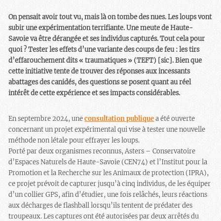
On pensait avoir tout vu, mais là on tombe des nues. Les loups vont
subir une expérimentation terrifiante. Une meute de Haute-
Savoie va être dérangée et ses individus capturés. Tout cela pour
quoi ? Tester les effets d’une variante des coups de feu : les tirs
d’effarouchement dits « traumatiques » (TEFT) [sic]. Bien que
cette initiative tente de trouver des réponses aux incessants
abattages des canidés, des questions se posent quant au réel
intérêt de cette expérience et ses impacts considérables.
En septembre 2024, une
consultation publique
a été ouverte
concernant un projet expérimental qui vise à tester une nouvelle
méthode non létale pour effrayer les loups.
Porté par deux organismes reconnus, Asters – Conservatoire
d’Espaces Naturels de Haute-Savoie (CEN74) et l’Institut pour la
Promotion et la Recherche sur les Animaux de protection (IPRA),
ce projet prévoit de capturer jusqu’à cinq individus, de les équiper
d’un collier GPS, afin d’étudier, une fois relâchés, leurs réactions
aux décharges de flashball lorsqu’ils tentent de prédater des
troupeaux. Les captures ont été autorisées par deux arrêtés du