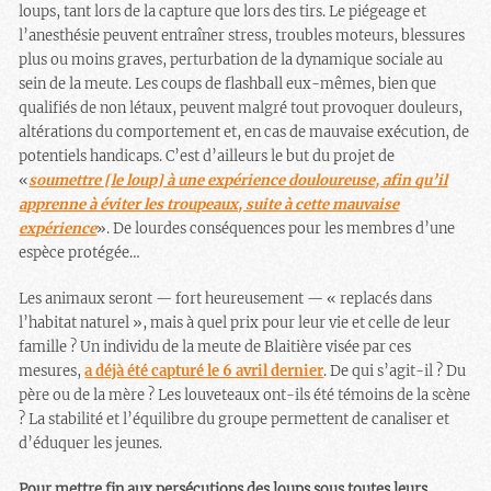
loups, tant lors de la capture que lors des tirs. Le piégeage et
l’anesthésie peuvent entraîner stress, troubles moteurs, blessures
plus ou moins graves, perturbation de la dynamique sociale au
sein de la meute. Les coups de flashball eux-mêmes, bien que
qualifiés de non létaux, peuvent malgré tout provoquer douleurs,
altérations du comportement et, en cas de mauvaise exécution, de
potentiels handicaps. C’est d’ailleurs le but du projet de
«
soumettre [le loup] à une expérience douloureuse, afin qu’il
apprenne à éviter les troupeaux, suite à cette mauvaise
expérience
»
.
De lourdes conséquences pour les membres d’une
espèce protégée…
Les animaux seront — fort heureusement — « replacés dans
l’habitat naturel », mais à quel prix pour leur vie et celle de leur
famille ? Un individu de la meute de Blaitière visée par ces
mesures,
a déjà été capturé le 6 avril dernier
. De qui s’agit-il ? Du
père ou de la mère ? Les louveteaux ont-ils été témoins de la scène
? La stabilité et l’équilibre du groupe permettent de canaliser et
d’éduquer les jeunes.
Pour mettre fin aux persécutions des loups sous toutes leurs