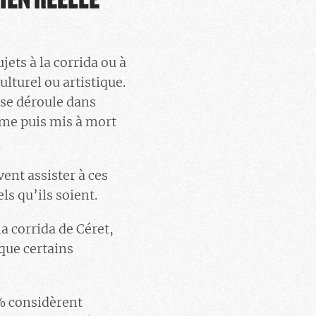
ets à la corrida ou à
lturel ou artistique.
i se déroule dans
rême puis mis à mort
ent assister à ces
ls qu’ils soient.
a corrida de Céret,
que certains
 % considèrent