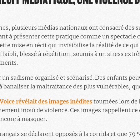
es, plusieurs médias nationaux ont consacré des suj
ant à présenter cette pratique comme un spectacle cu
te mise en récit qui invisibilise la réalité de ce qu
ffaibli, blessé à répétition, soumis à un stress ext
ements.
r un sadisme organisé et scénarisé. Des enfants peuv
 banaliser la maltraitance des plus vulnérables, que
 Voice révélait des images inédites
tournées lors de l
ement inouï de violence. Ces images rappellent ce 
encore à masquer.
rançais se déclarent opposés à la corrida et que 79