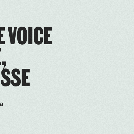
E VOICE
,
ESSE
la