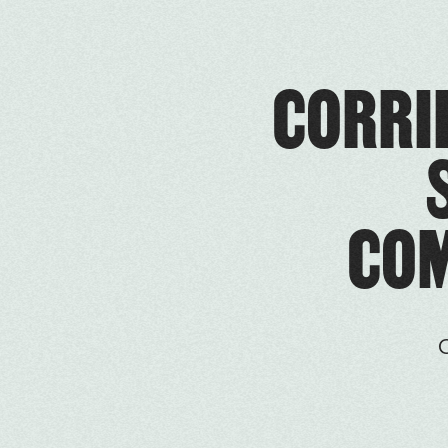
CORRID
COM
O