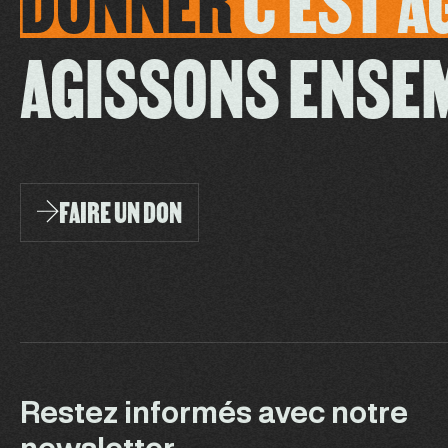
DONNER
C'EST
A
AGISSONS ENSE
FAIRE UN DON
Restez informés avec notre