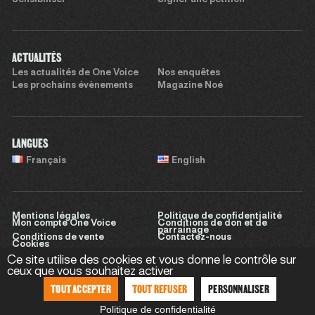
Sensibiliser
Signer une pétition
ACTUALITÉS
Les actualités de One Voice
Nos enquêtes
Les prochains évènements
Magazine Noé
LANGUES
Français
English
Mentions légales
Politique de confidentialité
Mon compte One Voice
Conditions de don et de
parrainage
Conditions de vente
Contactez-nous
Cookies
Ce site utilise des cookies et vous donne le contrôle sur
ceux que vous souhaitez activer
TOUT ACCEPTER
TOUT REFUSER
PERSONNALISER
Site réalisé par
Sweet Punk
Politique de confidentialité