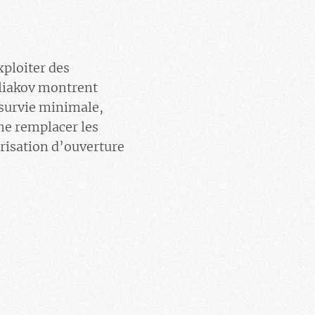
xploiter des
Poliakov montrent
r survie minimale,
me remplacer les
torisation d’ouverture