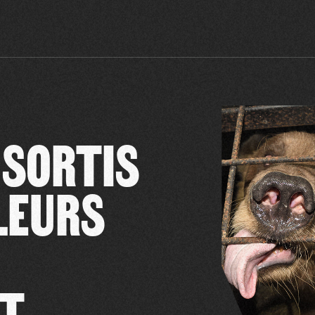
 SORTIS
 LEURS
NT…