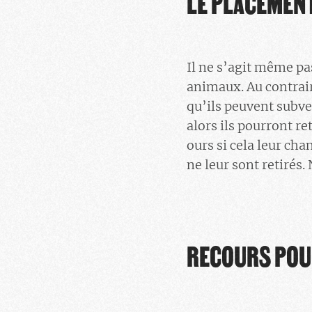
LE PLACEMENT
Il ne s’agit même pa
animaux. Au contrair
qu’ils peuvent subve
alors ils pourront r
ours si cela leur cha
ne leur sont retirés.
RECOURS POU