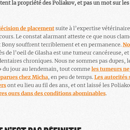
tent la propriété des Poliakov, et pas un mot sur le
décision de placement
suite à l’expertise vétérinair
cours. Le constat alarmant atteste ce que nous clam
t Bony souffrent terriblement et en permanence.
No
rès de l’oeil de Glasha est une tumeur cancéreuse, e
dentaires chroniques. Nous ne sommes pas dupes, l
 » du jour au lendemain, tout comme
les tumeurs ne
parues chez Micha
, en peu de temps.
Les autorités
ers
ont eu lieu au fil des ans, et ont laissé les Polia
res ours dans des conditions abominables
.