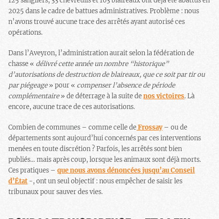
125 sangliers, 33 chevreuils et 103 blaireaux ont déjà été abattus en
2025 dans le cadre de battues administratives. Problème : nous
n’avons trouvé aucune trace des arrêtés ayant autorisé ces
opérations.
Dans l’Aveyron, l’administration aurait selon la fédération de
chasse «
délivré cette année un nombre “historique”
d’autorisations de destruction de blaireaux, que ce soit par tir ou
par piégeage
» pour «
compenser l’absence de période
complémentaire
» de déterrage à la suite de
nos victoires
. Là
encore, aucune trace de ces autorisations.
Combien de communes – comme celle de
Frossay
– ou de
départements sont aujourd’hui concernés par ces interventions
menées en toute discrétion ? Parfois, les arrêtés sont bien
publiés… mais après coup, lorsque les animaux sont déjà morts.
Ces pratiques –
que nous avons dénoncées jusqu’au Conseil
d’État
-, ont un seul objectif : nous empêcher de saisir les
tribunaux pour sauver des vies.