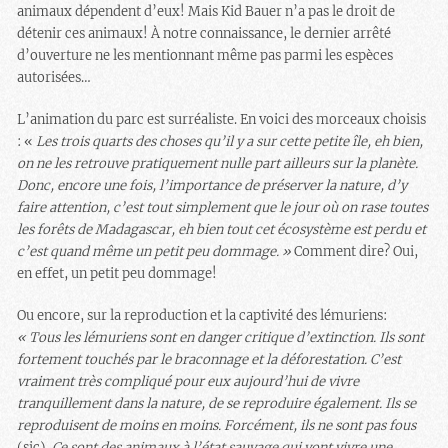
animaux dépendent d’eux! Mais Kid Bauer n’a pas le droit de
détenir ces animaux! À notre connaissance, le dernier arrêté
d’ouverture ne les mentionnant même pas parmi les espèces
autorisées…
L’animation du parc est surréaliste. En voici des morceaux choisis
: «
Les trois quarts des choses qu’il y a sur cette petite île, eh bien,
on ne les retrouve pratiquement nulle part ailleurs sur la planète.
Donc, encore une fois, l’importance de préserver la nature, d’y
faire attention, c’est tout simplement que le jour où on rase toutes
les forêts de Madagascar, eh bien tout cet écosystème est perdu et
c’est quand même un petit peu dommage. »
Comment dire? Oui,
en effet, un petit peu dommage!
Ou encore, sur la reproduction et la captivité des lémuriens:
«
Tous les lémuriens sont en danger critique d’extinction. Ils sont
fortement touchés par le braconnage et la déforestation. C’est
vraiment très compliqué pour eux aujourd’hui de vivre
tranquillement dans la nature, de se reproduire également. Ils se
reproduisent de moins en moins. Forcément, ils ne sont pas fous
(sic).
Ce sont des animaux à l’état sauvage qui vont vivre une