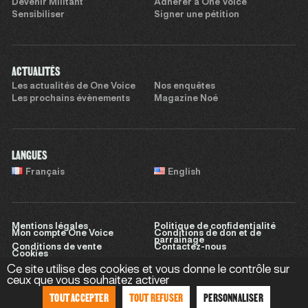
Devenir Militant
Adhérer à One Voice
Sensibiliser
Signer une pétition
ACTUALITÉS
Les actualités de One Voice
Nos enquêtes
Les prochains évènements
Magazine Noé
LANGUES
Français
English
Mentions légales
Politique de confidentialité
Mon compte One Voice
Conditions de don et de
parrainage
Conditions de vente
Contactez-nous
Cookies
Ce site utilise des cookies et vous donne le contrôle sur
ceux que vous souhaitez activer
TOUT ACCEPTER
TOUT REFUSER
PERSONNALISER
Site réalisé par
Sweet Punk