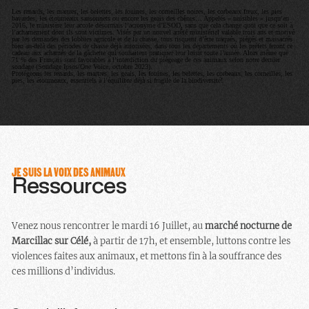
Les renards, les martres, les belettes, les fouines, les corneilles noires, les corbeaux freux, les pies
bavardes, les étourneaux sansonnets ou encore les geais des chênes… Appelés « nuisibles » jusqu’en
2016, le ministère leur accole désormais l’acronyme d’ESOD, sans que cela change quoi que ce soit à
l’acharnement dont ils sont victimes. Visés par un nouvel arrêté ministériel valable trois ans et motivé
par les demandes des lobbies agricole et de la chasse, tous risquent d’être traqués, piégés et massacrés
bien au-delà des périodes de chasse déjà autorisées, dans tous les départements où les préfets feront ce
cadeau aux acharnés de la gâchette qui souhaitent pratiquer leur loisir toute l’année. Alors même que
71 % des Français sont favorables à l’interdiction du piégeage de ces animaux selon notre dernier
sondage (Sondage Ipsos/One Voice, octobre 2023).
Protégeons les renards, les martres, les geais, les fouines, les belettes, les corbeaux, les corneilles, les
pies, les étourneaux, essentiels à l’équilibre déjà si fragile de la biodiversité!
JE SUIS LA VOIX DES ANIMAUX
Ressources
Venez nous rencontrer le mardi 16 Juillet, au
marché nocturne de
Marcillac sur Célé,
à partir de 17h, et ensemble, luttons contre les
violences faites aux animaux, et mettons fin à la souffrance des
ces millions d’individus.