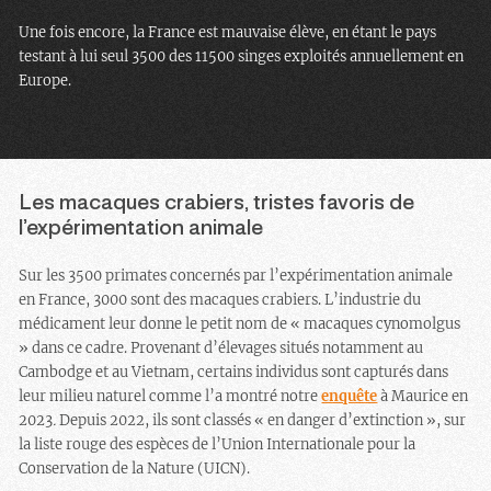
Une fois encore, la France est mauvaise élève, en étant le pays
testant à lui seul 3500 des 11500 singes exploités annuellement en
Europe.
Les macaques crabiers, tristes favoris de
l’expérimentation animale
Sur les 3500 primates concernés par l’expérimentation animale
en France, 3000 sont des macaques crabiers. L’industrie du
médicament leur donne le petit nom de « macaques cynomolgus
» dans ce cadre. Provenant d’élevages situés notamment au
Cambodge et au Vietnam, certains individus sont capturés dans
leur milieu naturel comme l’a montré notre
enquête
à Maurice en
2023
.
Depuis 2022, ils sont classés « en danger d’extinction », sur
la liste rouge des espèces de l’Union Internationale pour la
Conservation de la Nature (UICN).