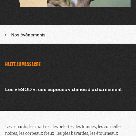
Nos évènements
HALTE AU MASSACRE
Les « ESOD » : ces espèces victimes d’acharnement !
Les renards, les martres, les belettes, les fouines, les corneilles
noires, les corbeaux freux, les pies bavardes, les étourneaux