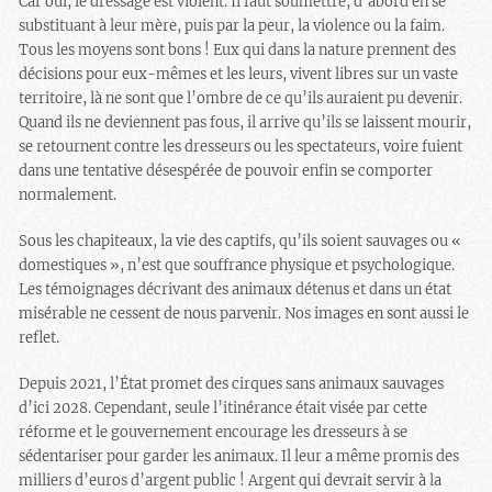
Car oui, le dressage est violent. Il faut soumettre, d’abord en se
substituant à leur mère, puis par la peur, la violence ou la faim.
Tous les moyens sont bons ! Eux qui dans la nature prennent des
décisions pour eux-mêmes et les leurs, vivent libres sur un vaste
territoire, là ne sont que l’ombre de ce qu’ils auraient pu devenir.
Quand ils ne deviennent pas fous, il arrive qu’ils se laissent mourir,
se retournent contre les dresseurs ou les spectateurs, voire fuient
dans une tentative désespérée de pouvoir enfin se comporter
normalement.
Sous les chapiteaux, la vie des captifs, qu’ils soient sauvages ou «
domestiques », n’est que souffrance physique et psychologique.
Les témoignages décrivant des animaux détenus et dans un état
misérable ne cessent de nous parvenir. Nos images en sont aussi le
reflet.
Depuis 2021, l’État promet des cirques sans animaux sauvages
d’ici 2028. Cependant, seule l’itinérance était visée par cette
réforme et le gouvernement encourage les dresseurs à se
sédentariser pour garder les animaux. Il leur a même promis des
milliers d’euros d’argent public ! Argent qui devrait servir à la