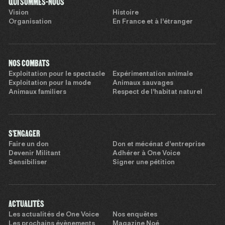
QUI SOMMES-NOUS
Vision
Histoire
Organisation
En France et à l’étranger
NOS COMBATS
Exploitation pour le spectacle
Expérimentation animale
Exploitation pour la mode
Animaux sauvages
Animaux familiers
Respect de l’habitat naturel
S'ENGAGER
Faire un don
Don et mécénat d’entreprise
Devenir Militant
Adhérer à One Voice
Sensibiliser
Signer une pétition
ACTUALITÉS
Les actualités de One Voice
Nos enquêtes
Les prochains évènements
Magazine Noé