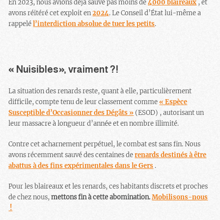
En 2023, nous avions déjà sauvé pas moins de
4000 blaireaux
, et
avons réitéré cet exploit en
2024
. Le Conseil d’État lui-même a
rappelé
l’interdiction absolue de tuer les petits
.
« Nuisibles», vraiment ?!
La situation des renards reste, quant à elle, particulièrement
difficile, compte tenu de leur classement comme
« Espèce
Susceptible d’Occasionner des Dégâts »
(ESOD) , autorisant un
leur massacre à longueur d’année et en nombre illimité.
Contre cet acharnement perpétuel, le combat est sans fin. Nous
avons récemment sauvé des centaines de
renards destinés à être
abattus à des fins expérimentales dans le Gers
.
Pour les blaireaux et les renards, ces habitants discrets et proches
de chez nous,
mettons fin à cette abomination.
Mobilisons-nous
!