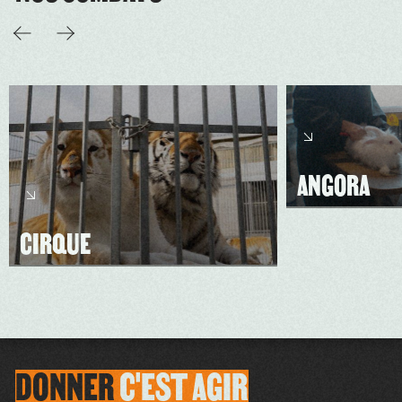
ANGORA
CIRQUE
DONNER
C'EST
AGIR