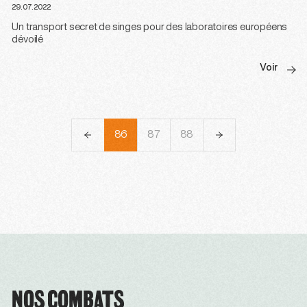
29.07.2022
Un transport secret de singes pour des laboratoires européens
dévoilé
Voir
83
84
85
86
87
88
89
90
91
NOS COMBATS