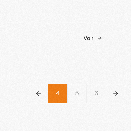
Voir
1
2
3
4
5
6
7