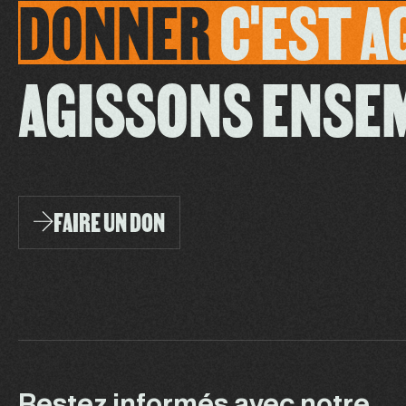
DONNER
C'EST
A
AGISSONS ENSE
FAIRE UN DON
Restez informés avec notre