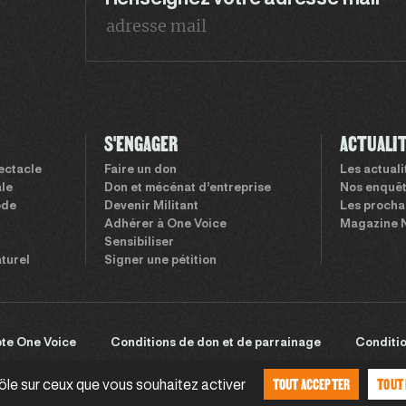
S'ENGAGER
ACTUALI
pectacle
Faire un don
Les actual
le
Don et mécénat d’entreprise
Nos enquê
ode
Devenir Militant
Les procha
Adhérer à One Voice
Magazine 
Sensibiliser
aturel
Signer une pétition
te One Voice
Conditions de don et de parrainage
Conditio
TOUT ACCEPTER
TOUT
rôle sur ceux que vous souhaitez activer