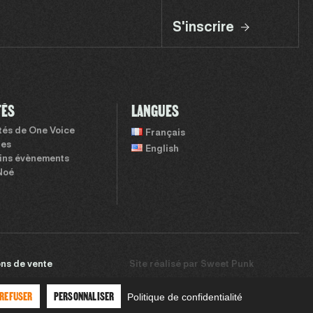
S'inscrire
TÉS
LANGUES
ités de One Voice
Français
tes
English
ins évènements
Noé
ns de vente
Site réalisé par
Sweet Punk
 REFUSER
PERSONNALISER
Politique de confidentialité