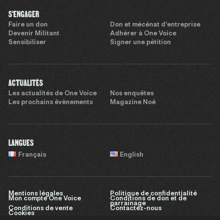
S'ENGAGER
Faire un don
Don et mécénat d’entreprise
Devenir Militant
Adhérer à One Voice
Sensibiliser
Signer une pétition
ACTUALITÉS
Les actualités de One Voice
Nos enquêtes
Les prochains évènements
Magazine Noé
LANGUES
Français
English
Mentions légales
Politique de confidentialité
Mon compte One Voice
Conditions de don et de
parrainage
Conditions de vente
Contactez-nous
Cookies