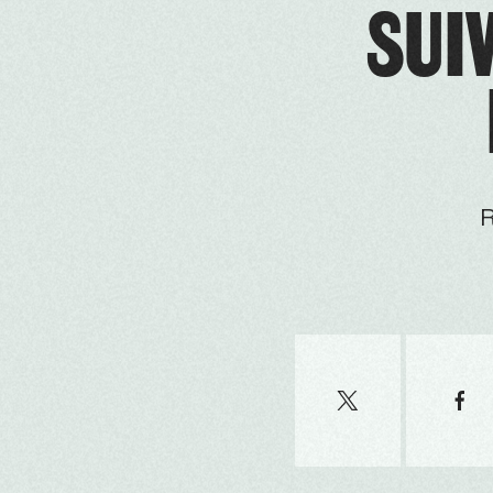
SUIV
R