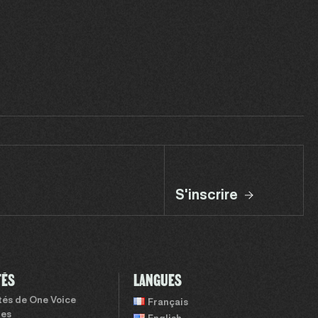
S'inscrire
TÉS
LANGUES
ités de One Voice
Français
tes