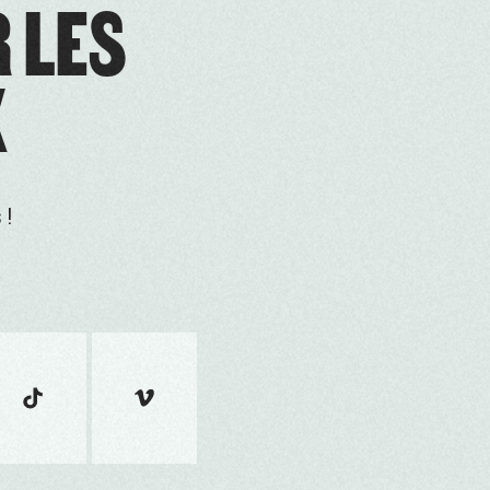
R LES
X
 !