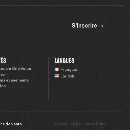
S'inscrire
TÉS
LANGUES
ités de One Voice
Français
tes
English
ins évènements
Noé
ns de vente
Site réalisé par
Sweet Punk