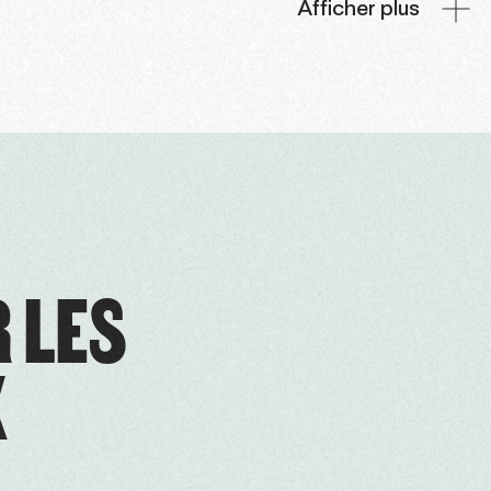
Afficher plus
R LES
X