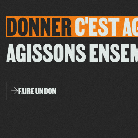
DONNER
C'EST
A
AGISSONS ENSE
FAIRE UN DON