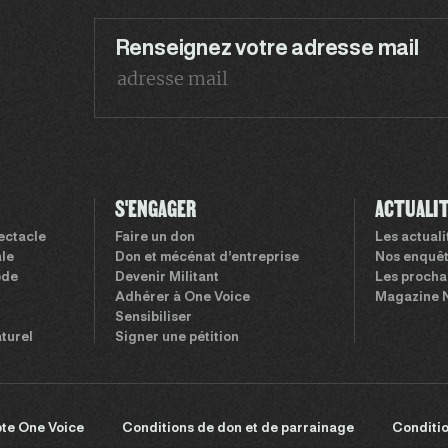
Renseignez votre adresse mail
S'ENGAGER
ACTUALI
pectacle
Faire un don
Les actual
le
Don et mécénat d’entreprise
Nos enquê
ode
Devenir Militant
Les procha
Adhérer à One Voice
Magazine 
Sensibiliser
aturel
Signer une pétition
te One Voice
Conditions de don et de parrainage
Conditio